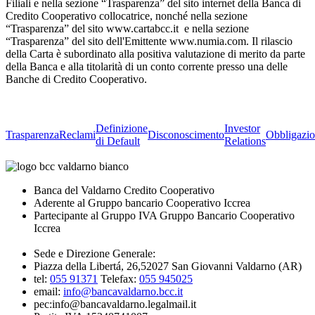
Filiali e nella sezione “Trasparenza” del sito internet della Banca di
Credito Cooperativo collocatrice, nonché nella sezione
“Trasparenza” del sito www.cartabcc.it e nella sezione
“Trasparenza” del sito dell'Emittente www.numia.com. Il rilascio
della Carta è subordinato alla positiva valutazione di merito da parte
della Banca e alla titolarità di un conto corrente presso una delle
Banche di Credito Cooperativo.
Definizione
Investor
Trasparenza
Reclami
Disconoscimento
Obbligazio
di Default
Relations
Banca del Valdarno Credito Cooperativo
Aderente al Gruppo bancario Cooperativo Iccrea
Partecipante al Gruppo IVA Gruppo Bancario Cooperativo
Iccrea
Sede e Direzione Generale:
Piazza della Libertá, 26,52027 San Giovanni Valdarno (AR)
tel:
055 91371
Telefax:
055 945025
email:
info@bancavaldarno.bcc.it
pec:info@bancavaldarno.legalmail.it