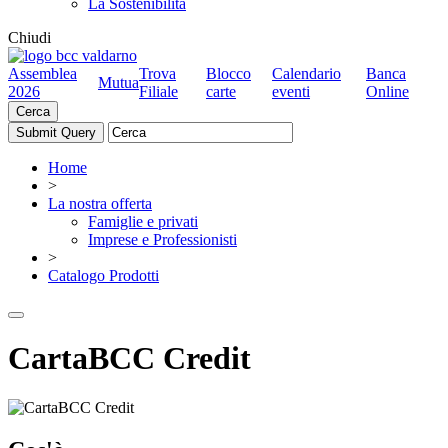
La Sostenibilità
Chiudi
Assemblea
Trova
Blocco
Calendario
Banca
Mutua
2026
Filiale
carte
eventi
Online
Cerca
Home
>
La nostra offerta
Famiglie e privati
Imprese e Professionisti
>
Catalogo Prodotti
CartaBCC Credit