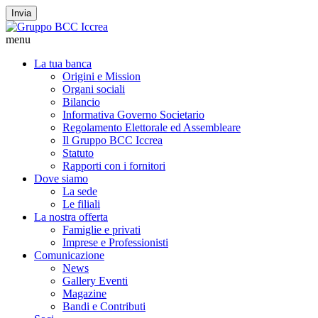
Invia
menu
La tua banca
Origini e Mission
Organi sociali
Bilancio
Informativa Governo Societario
Regolamento Elettorale ed Assembleare
Il Gruppo BCC Iccrea
Statuto
Rapporti con i fornitori
Dove siamo
La sede
Le filiali
La nostra offerta
Famiglie e privati
Imprese e Professionisti
Comunicazione
News
Gallery Eventi
Magazine
Bandi e Contributi