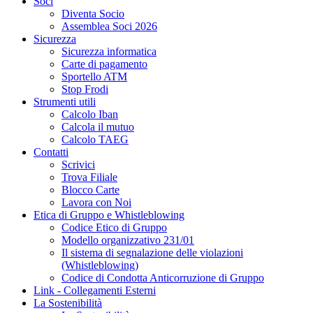
Soci
Diventa Socio
Assemblea Soci 2026
Sicurezza
Sicurezza informatica
Carte di pagamento
Sportello ATM
Stop Frodi
Strumenti utili
Calcolo Iban
Calcola il mutuo
Calcolo TAEG
Contatti
Scrivici
Trova Filiale
Blocco Carte
Lavora con Noi
Etica di Gruppo e Whistleblowing
Codice Etico di Gruppo
Modello organizzativo 231/01
Il sistema di segnalazione delle violazioni
(Whistleblowing)
Codice di Condotta Anticorruzione di Gruppo
Link - Collegamenti Esterni
La Sostenibilità