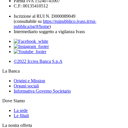
Partita IVA 15240741007
C.F: 00135410512
Iscrizione al RUI N. D000089049
(consultabile su
https://ruipubblico.ivass.it/rui-
pubblica/ng/#/home
)
Intermediario soggetto a vigilanza Ivass
©2022 Iccrea Banca S.p.A
La Banca
Origini e Mission
Organi sociali
Informativa Governo Societario
Dove Siamo
La sede
Le filiali
La nostra offerta