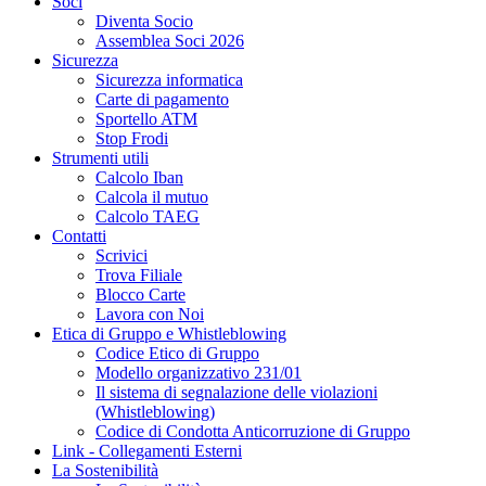
Soci
Diventa Socio
Assemblea Soci 2026
Sicurezza
Sicurezza informatica
Carte di pagamento
Sportello ATM
Stop Frodi
Strumenti utili
Calcolo Iban
Calcola il mutuo
Calcolo TAEG
Contatti
Scrivici
Trova Filiale
Blocco Carte
Lavora con Noi
Etica di Gruppo e Whistleblowing
Codice Etico di Gruppo
Modello organizzativo 231/01
Il sistema di segnalazione delle violazioni
(Whistleblowing)
Codice di Condotta Anticorruzione di Gruppo
Link - Collegamenti Esterni
La Sostenibilità