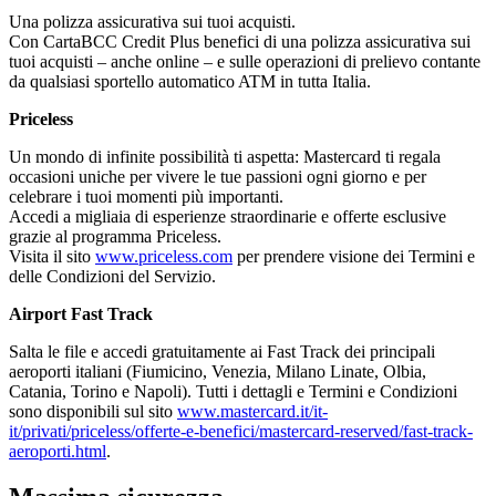
Una polizza assicurativa sui tuoi acquisti.
Con CartaBCC Credit Plus benefici di una polizza assicurativa sui
tuoi acquisti – anche online – e sulle operazioni di prelievo contante
da qualsiasi sportello automatico ATM in tutta Italia.
Priceless
Un mondo di infinite possibilità ti aspetta: Mastercard ti regala
occasioni uniche per vivere le tue passioni ogni giorno e per
celebrare i tuoi momenti più importanti.
Accedi a migliaia di esperienze straordinarie e offerte esclusive
grazie al programma Priceless.
Visita il sito
www.priceless.com
per prendere visione dei Termini e
delle Condizioni del Servizio.
Airport Fast Track
Salta le file e accedi gratuitamente ai Fast Track dei principali
aeroporti italiani (Fiumicino, Venezia, Milano Linate, Olbia,
Catania, Torino e Napoli). Tutti i dettagli e Termini e Condizioni
sono disponibili sul sito
www.mastercard.it/it-
it/privati/priceless/offerte-e-benefici/mastercard-reserved/fast-track-
aeroporti.html
.