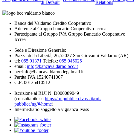
di Default
Relations
Banca del Valdarno Credito Cooperativo
Aderente al Gruppo bancario Cooperativo Iccrea
Partecipante al Gruppo IVA Gruppo Bancario Cooperativo
Iccrea
Sede e Direzione Generale:
Piazza della Libertá, 26,52027 San Giovanni Valdarno (AR)
tel:
055 91371
Telefax:
055 945025
email:
info@bancavaldarno.bcc.it
pec:info@bancavaldarno.legalmail.it
Partita IVA 15240741007
C.F: 00135410512
Iscrizione al RUI N. D000089049
(consultabile su
https://ruipubblico.ivass.it/rui-
pubblica/ng/#/home
)
Intermediario soggetto a vigilanza Ivass