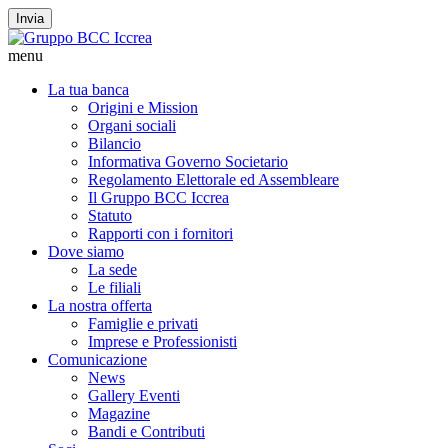
Invia
menu
La tua banca
Origini e Mission
Organi sociali
Bilancio
Informativa Governo Societario
Regolamento Elettorale ed Assembleare
Il Gruppo BCC Iccrea
Statuto
Rapporti con i fornitori
Dove siamo
La sede
Le filiali
La nostra offerta
Famiglie e privati
Imprese e Professionisti
Comunicazione
News
Gallery Eventi
Magazine
Bandi e Contributi