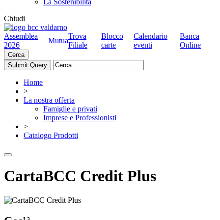
La Sostenibilità
Chiudi
Assemblea
Trova
Blocco
Calendario
Banca
Mutua
2026
Filiale
carte
eventi
Online
Cerca
Home
>
La nostra offerta
Famiglie e privati
Imprese e Professionisti
>
Catalogo Prodotti
CartaBCC Credit Plus