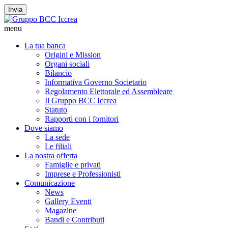
Invia
menu
La tua banca
Origini e Mission
Organi sociali
Bilancio
Informativa Governo Societario
Regolamento Elettorale ed Assembleare
Il Gruppo BCC Iccrea
Statuto
Rapporti con i fornitori
Dove siamo
La sede
Le filiali
La nostra offerta
Famiglie e privati
Imprese e Professionisti
Comunicazione
News
Gallery Eventi
Magazine
Bandi e Contributi