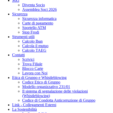
Soci
Diventa Socio
Assemblea Soci 2026
Sicurezza
Sicurezza informatica
Carte di pagamento
Sportello ATM
Stop Frodi
Strumenti utili
Calcolo Iban
Calcola il mutuo
Calcolo TAEG
Contatti
Scrivici
Trova Filiale
Blocco Carte
Lavora con Noi
Etica di Gruppo e Whistleblowing
Codice Etico di Gruppo
Modello organizzativo 231/01
Il sistema di segnalazione delle violazioni
(Whistleblowing)
Codice di Condotta Anticorruzione di Gruppo
Link - Collegamenti Esterni
La Sostenibilità