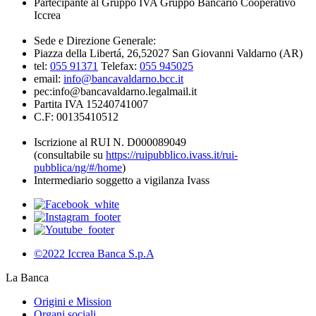
Partecipante al Gruppo IVA Gruppo Bancario Cooperativo
Iccrea
Sede e Direzione Generale:
Piazza della Libertá, 26,52027 San Giovanni Valdarno (AR)
tel:
055 91371
Telefax:
055 945025
email:
info@bancavaldarno.bcc.it
pec:info@bancavaldarno.legalmail.it
Partita IVA 15240741007
C.F: 00135410512
Iscrizione al RUI N. D000089049
(consultabile su
https://ruipubblico.ivass.it/rui-
pubblica/ng/#/home
)
Intermediario soggetto a vigilanza Ivass
©2022 Iccrea Banca S.p.A
La Banca
Origini e Mission
Organi sociali