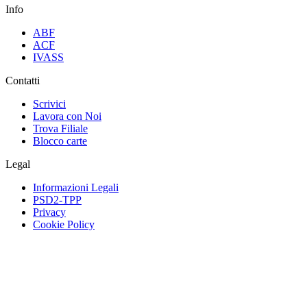
Info
ABF
ACF
IVASS
Contatti
Scrivici
Lavora con Noi
Trova Filiale
Blocco carte
Legal
Informazioni Legali
PSD2-TPP
Privacy
Cookie Policy