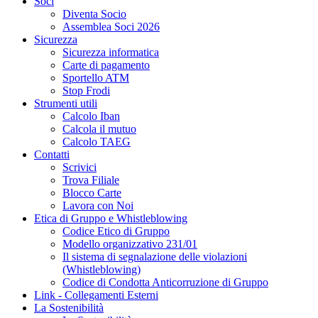
Soci
Diventa Socio
Assemblea Soci 2026
Sicurezza
Sicurezza informatica
Carte di pagamento
Sportello ATM
Stop Frodi
Strumenti utili
Calcolo Iban
Calcola il mutuo
Calcolo TAEG
Contatti
Scrivici
Trova Filiale
Blocco Carte
Lavora con Noi
Etica di Gruppo e Whistleblowing
Codice Etico di Gruppo
Modello organizzativo 231/01
Il sistema di segnalazione delle violazioni
(Whistleblowing)
Codice di Condotta Anticorruzione di Gruppo
Link - Collegamenti Esterni
La Sostenibilità