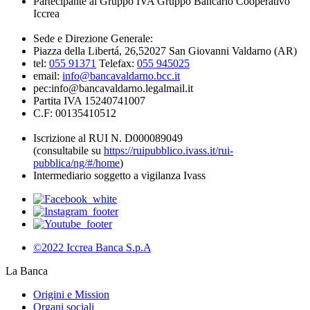
Partecipante al Gruppo IVA Gruppo Bancario Cooperativo
Iccrea
Sede e Direzione Generale:
Piazza della Libertá, 26,52027 San Giovanni Valdarno (AR)
tel:
055 91371
Telefax:
055 945025
email:
info@bancavaldarno.bcc.it
pec:info@bancavaldarno.legalmail.it
Partita IVA 15240741007
C.F: 00135410512
Iscrizione al RUI N. D000089049
(consultabile su
https://ruipubblico.ivass.it/rui-
pubblica/ng/#/home
)
Intermediario soggetto a vigilanza Ivass
©2022 Iccrea Banca S.p.A
La Banca
Origini e Mission
Organi sociali