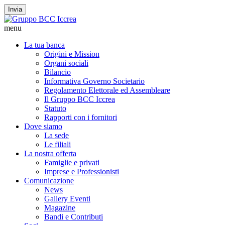
Invia
menu
La tua banca
Origini e Mission
Organi sociali
Bilancio
Informativa Governo Societario
Regolamento Elettorale ed Assembleare
Il Gruppo BCC Iccrea
Statuto
Rapporti con i fornitori
Dove siamo
La sede
Le filiali
La nostra offerta
Famiglie e privati
Imprese e Professionisti
Comunicazione
News
Gallery Eventi
Magazine
Bandi e Contributi