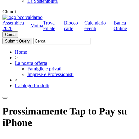
La Sostenibilità
Chiudi
Assemblea
Trova
Blocco
Calendario
Banca
Mutua
2026
Filiale
carte
eventi
Online
Cerca
Home
>
La nostra offerta
Famiglie e privati
Imprese e Professionisti
>
Catalogo Prodotti
Prossimamente Tap to Pay su
iPhone