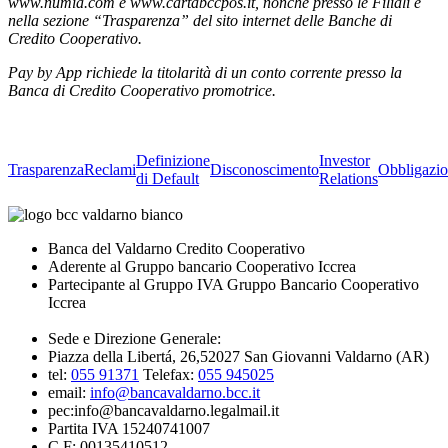
www.numia.com e www.cartabccpos.it, nonché presso le Filiali e
nella sezione “Trasparenza” del sito internet delle Banche di
Credito Cooperativo.
Pay by App richiede la titolarità di un conto corrente presso la
Banca di Credito Cooperativo promotrice.
Definizione
Investor
Trasparenza
Reclami
Disconoscimento
Obbligazio
di Default
Relations
Banca del Valdarno Credito Cooperativo
Aderente al Gruppo bancario Cooperativo Iccrea
Partecipante al Gruppo IVA Gruppo Bancario Cooperativo
Iccrea
Sede e Direzione Generale:
Piazza della Libertá, 26,52027 San Giovanni Valdarno (AR)
tel:
055 91371
Telefax:
055 945025
email:
info@bancavaldarno.bcc.it
pec:info@bancavaldarno.legalmail.it
Partita IVA 15240741007
C.F: 00135410512