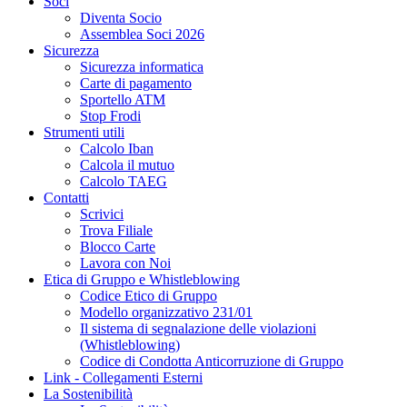
Soci
Diventa Socio
Assemblea Soci 2026
Sicurezza
Sicurezza informatica
Carte di pagamento
Sportello ATM
Stop Frodi
Strumenti utili
Calcolo Iban
Calcola il mutuo
Calcolo TAEG
Contatti
Scrivici
Trova Filiale
Blocco Carte
Lavora con Noi
Etica di Gruppo e Whistleblowing
Codice Etico di Gruppo
Modello organizzativo 231/01
Il sistema di segnalazione delle violazioni
(Whistleblowing)
Codice di Condotta Anticorruzione di Gruppo
Link - Collegamenti Esterni
La Sostenibilità