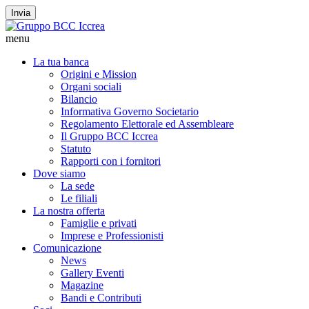
Invia
menu
La tua banca
Origini e Mission
Organi sociali
Bilancio
Informativa Governo Societario
Regolamento Elettorale ed Assembleare
Il Gruppo BCC Iccrea
Statuto
Rapporti con i fornitori
Dove siamo
La sede
Le filiali
La nostra offerta
Famiglie e privati
Imprese e Professionisti
Comunicazione
News
Gallery Eventi
Magazine
Bandi e Contributi