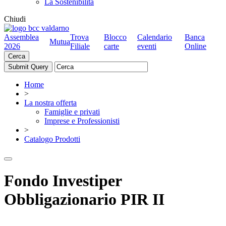
La Sostenibilità
Chiudi
Assemblea
Trova
Blocco
Calendario
Banca
Mutua
2026
Filiale
carte
eventi
Online
Cerca
Home
>
La nostra offerta
Famiglie e privati
Imprese e Professionisti
>
Catalogo Prodotti
Fondo Investiper
Obbligazionario PIR II