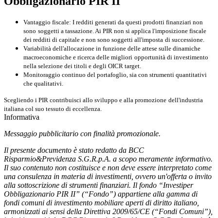
Obbligazionario PIR II
Vantaggio fiscale
: I redditi generati da questi prodotti finanziari
non
sono
soggetti a tassazione
. Ai PIR non si applica l'imposizione fiscale
dei redditi di capitale e
non sono soggetti all'imposta
di successione
.
Variabilità dell'allocazione
in funzione delle attese sulle dinamiche
macroeconomiche
e ricerca delle migliori
opportunità di investimento
nella selezione dei titoli e degli OICR target.
Monitoraggio continuo
del portafoglio, sia con strumenti quantitativi
che qualitativi.
Scegliendo i PIR contribuisci allo sviluppo e alla
promozione
dell'industria
italiana
col suo tessuto di eccellenza.
Informativa
Messaggio pubblicitario con finalità promozionale.
Il presente documento è stato redatto da BCC
Risparmio&Previdenza S.G.R.p.A. a scopo meramente informativo.
Il suo contenuto non costituisce e non deve essere interpretato come
una consulenza in materia di investimenti, ovvero un'offerta o invito
alla sottoscrizione di strumenti finanziari. Il fondo “Investiper
Obbligazionario PIR II” (“Fondo”) appartiene alla gamma di
fondi comuni di investimento mobiliare aperti di diritto italiano,
armonizzati ai sensi della Direttiva 2009/65/CE (“Fondi Comuni”),