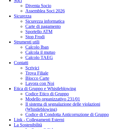
Soci
Diventa Socio
Assemblea Soci 2026
Sicurezza
Sicurezza informatica
Carte di pagamento
Sportello ATM
Stop Frodi
Strumenti utili
Calcolo Iban
Calcola il mutuo
Calcolo TAEG
Contatti
Scrivici
Trova Filiale
Blocco Carte
Lavora con Noi
Etica di Gruppo e Whistleblowing
Codice Etico di Gruppo
Modello organizzativo 231/01
Il sistema di segnalazione delle violazioni
(Whistleblowing)
Codice di Condotta Anticorruzione di Gruppo
Link - Collegamenti Esterni
La Sostenibilità