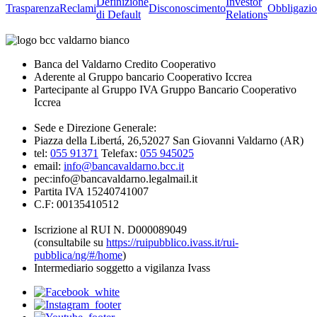
Definizione
Investor
Trasparenza
Reclami
Disconoscimento
Obbligazio
di Default
Relations
Banca del Valdarno Credito Cooperativo
Aderente al Gruppo bancario Cooperativo Iccrea
Partecipante al Gruppo IVA Gruppo Bancario Cooperativo
Iccrea
Sede e Direzione Generale:
Piazza della Libertá, 26,52027 San Giovanni Valdarno (AR)
tel:
055 91371
Telefax:
055 945025
email:
info@bancavaldarno.bcc.it
pec:info@bancavaldarno.legalmail.it
Partita IVA 15240741007
C.F: 00135410512
Iscrizione al RUI N. D000089049
(consultabile su
https://ruipubblico.ivass.it/rui-
pubblica/ng/#/home
)
Intermediario soggetto a vigilanza Ivass