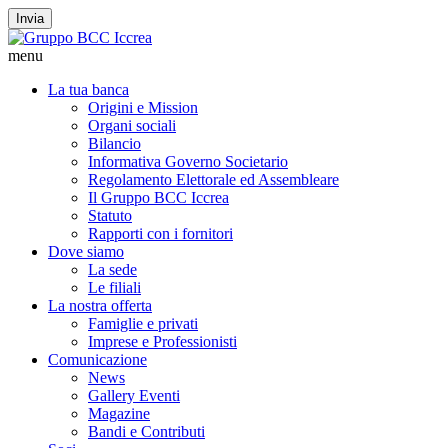
Invia
menu
La tua banca
Origini e Mission
Organi sociali
Bilancio
Informativa Governo Societario
Regolamento Elettorale ed Assembleare
Il Gruppo BCC Iccrea
Statuto
Rapporti con i fornitori
Dove siamo
La sede
Le filiali
La nostra offerta
Famiglie e privati
Imprese e Professionisti
Comunicazione
News
Gallery Eventi
Magazine
Bandi e Contributi