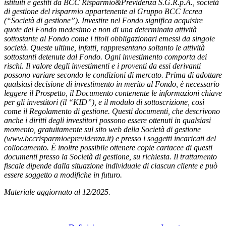
istituiti e gestiti da BCC Risparmio&Previdenza S.G.R.p.A., società
di gestione del risparmio appartenente al Gruppo BCC Iccrea
(“Società di gestione”). Investire nel Fondo significa acquisire
quote del Fondo medesimo e non di una determinata attività
sottostante al Fondo come i titoli obbligazionari emessi da singole
società. Queste ultime, infatti, rappresentano soltanto le attività
sottostanti detenute dal Fondo. Ogni investimento comporta dei
rischi. Il valore degli investimenti e i proventi da essi derivanti
possono variare secondo le condizioni di mercato. Prima di adottare
qualsiasi decisione di investimento in merito al Fondo, è necessario
leggere il Prospetto, il Documento contenente le informazioni chiave
per gli investitori (il “KID”), e il modulo di sottoscrizione, così
come il Regolamento di gestione. Questi documenti, che descrivono
anche i diritti degli investitori possono essere ottenuti in qualsiasi
momento, gratuitamente sul sito web della Società di gestione
(www.bccrisparmioeprevidenza.it) e presso i soggetti incaricati del
collocamento. È inoltre possibile ottenere copie cartacee di questi
documenti presso la Società di gestione, su richiesta. Il trattamento
fiscale dipende dalla situazione individuale di ciascun cliente e può
essere soggetto a modifiche in futuro.
Materiale aggiornato al 12/2025.