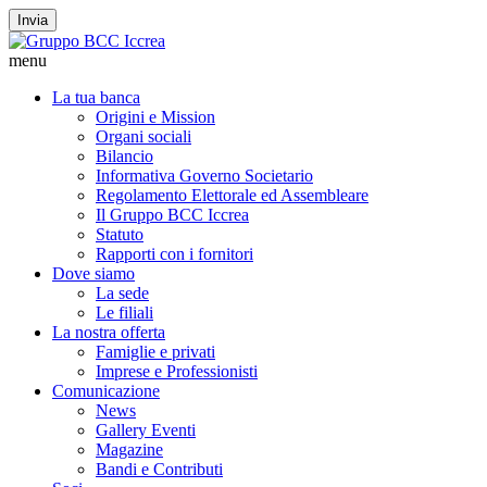
Invia
menu
La tua banca
Origini e Mission
Organi sociali
Bilancio
Informativa Governo Societario
Regolamento Elettorale ed Assembleare
Il Gruppo BCC Iccrea
Statuto
Rapporti con i fornitori
Dove siamo
La sede
Le filiali
La nostra offerta
Famiglie e privati
Imprese e Professionisti
Comunicazione
News
Gallery Eventi
Magazine
Bandi e Contributi