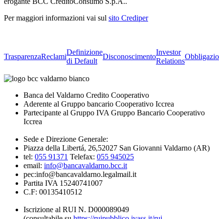
erogante BCC CreditoConsumo S.p.A..
Per maggiori informazioni vai sul
sito Crediper
Definizione
Investor
Trasparenza
Reclami
Disconoscimento
Obbligazio
di Default
Relations
Banca del Valdarno Credito Cooperativo
Aderente al Gruppo bancario Cooperativo Iccrea
Partecipante al Gruppo IVA Gruppo Bancario Cooperativo
Iccrea
Sede e Direzione Generale:
Piazza della Libertá, 26,52027 San Giovanni Valdarno (AR)
tel:
055 91371
Telefax:
055 945025
email:
info@bancavaldarno.bcc.it
pec:info@bancavaldarno.legalmail.it
Partita IVA 15240741007
C.F: 00135410512
Iscrizione al RUI N. D000089049
(consultabile su
https://ruipubblico.ivass.it/rui-