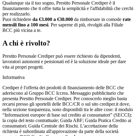
Qualunque sia il tuo sogno, Prestito Personale Crediper è il
finanziamento che ti offre tutta la semplicità e l'affidabilità che cerchi
per realizzarlo.
Puoi richiedere
da €3.000 a €30.000
da rimborsare in comode
rate
mensili fino a 100 mesi
. Per saperne di più, rivolgiti alla Filiale
BCC più vicina a te.
A chi è rivolto?
Prestito Personale Crediper può essere richiesto da dipendenti,
lavoratori autonomi e pensionati ed è la soluzione ideale per dare
vita ai propri progetti.
Informativa
Crediper è l'offerta dei prodotti di finanziamento delle BCC che
aderiscono al Gruppo BCC Iccrea. Messaggio pubblicitario che
presenta Prestito Personale Crediper. Per conoscerlo meglio basta
recarsi presso gli sportelli delle BCC/CR o sul sito crediper.it dove,
nella sezione trasparenza, sono disponibili tra le altre cose: il modulo
“Informazioni europee di base sul credito ai consumatori” (SECCI);
la copia del testo contrattuale; Guida ABF; Guida Pratica Credito ai
consumatori; Guida Centrale dei Rischi. L'accettazione della
richiesta è subordinata all'approvazione da parte della società