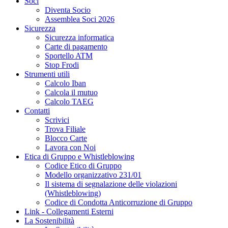
Soci
Diventa Socio
Assemblea Soci 2026
Sicurezza
Sicurezza informatica
Carte di pagamento
Sportello ATM
Stop Frodi
Strumenti utili
Calcolo Iban
Calcola il mutuo
Calcolo TAEG
Contatti
Scrivici
Trova Filiale
Blocco Carte
Lavora con Noi
Etica di Gruppo e Whistleblowing
Codice Etico di Gruppo
Modello organizzativo 231/01
Il sistema di segnalazione delle violazioni
(Whistleblowing)
Codice di Condotta Anticorruzione di Gruppo
Link - Collegamenti Esterni
La Sostenibilità