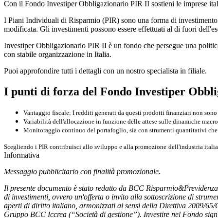
Con il Fondo Investiper Obbligazionario PIR II sostieni le imprese ital
I Piani Individuali di Risparmio (PIR) sono una forma di investimento d
modificata. Gli investimenti possono essere effettuati al di fuori dell'e
Investiper Obbligazionario PIR II è un fondo che persegue una politica
con stabile organizzazione in Italia.
Puoi approfondire tutti i dettagli con un nostro specialista in filiale.
I punti di forza del Fondo Investiper Obbl
Vantaggio fiscale
: I redditi generati da questi prodotti finanziari
non sono
Variabilità dell'allocazione
in funzione delle attese sulle dinamiche ma
Monitoraggio continuo
del portafoglio, sia con strumenti quantitativi che 
Scegliendo i PIR contribuisci allo sviluppo e alla
promozione
dell'industria
itali
Informativa
Messaggio pubblicitario con finalità promozionale.
Il presente documento è stato redatto da BCC Risparmio&Previdenza S
di investimenti, ovvero un'offerta o invito alla sottoscrizione di str
aperti di diritto italiano, armonizzati ai sensi della Direttiva 2009
Gruppo BCC Iccrea (“Società di gestione”). Investire nel Fondo signi