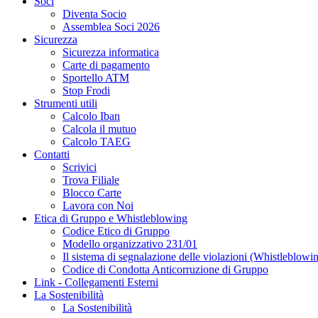
Soci
Diventa Socio
Assemblea Soci 2026
Sicurezza
Sicurezza informatica
Carte di pagamento
Sportello ATM
Stop Frodi
Strumenti utili
Calcolo Iban
Calcola il mutuo
Calcolo TAEG
Contatti
Scrivici
Trova Filiale
Blocco Carte
Lavora con Noi
Etica di Gruppo e Whistleblowing
Codice Etico di Gruppo
Modello organizzativo 231/01
Il sistema di segnalazione delle violazioni (Whistleblowi
Codice di Condotta Anticorruzione di Gruppo
Link - Collegamenti Esterni
La Sostenibilità
La Sostenibilità