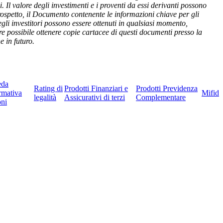
. Il valore degli investimenti e i proventi da essi derivanti possono
rospetto, il Documento contenente le informazioni chiave per gli
egli investitori possono essere ottenuti in qualsiasi momento,
re possibile ottenere copie cartacee di questi documenti presso la
e in futuro.
eda
Rating di
Prodotti Finanziari e
Prodotti Previdenza
rmativa
Mifid
legalità
Assicurativi di terzi
Complementare
ni