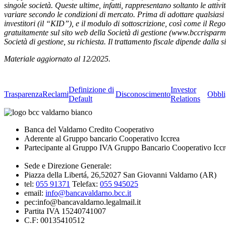
singole società. Queste ultime, infatti, rappresentano soltanto le attiv
variare secondo le condizioni di mercato. Prima di adottare qualsiasi 
investitori (il “KID”), e il modulo di sottoscrizione, così come il Reg
gratuitamente sul sito web della Società di gestione (www.bccrisparmio
Società di gestione, su richiesta. Il trattamento fiscale dipende dalla 
Materiale aggiornato al 12/2025.
Definizione di
Investor
Trasparenza
Reclami
Disconoscimento
Obbli
Default
Relations
Banca del Valdarno Credito Cooperativo
Aderente al Gruppo bancario Cooperativo Iccrea
Partecipante al Gruppo IVA Gruppo Bancario Cooperativo Iccr
Sede e Direzione Generale:
Piazza della Libertá, 26,52027 San Giovanni Valdarno (AR)
tel:
055 91371
Telefax:
055 945025
email:
info@bancavaldarno.bcc.it
pec:info@bancavaldarno.legalmail.it
Partita IVA 15240741007
C.F: 00135410512