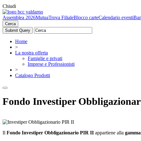
Chiudi
Assemblea 2026
Mutua
Trova Filiale
Blocco carte
Calendario eventi
Ban
Cerca
Home
>
La nostra offerta
Famiglie e privati
Imprese e Professionisti
>
Catalogo Prodotti
Fondo Investiper Obbligazionar
Il
Fondo
Investiper Obbligazionario PIR II
appartiene alla
gamma d