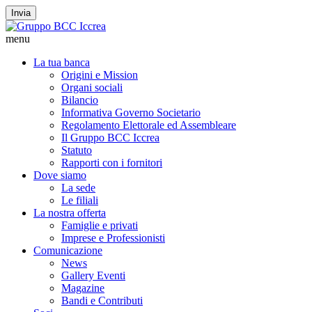
Invia
menu
La tua banca
Origini e Mission
Organi sociali
Bilancio
Informativa Governo Societario
Regolamento Elettorale ed Assembleare
Il Gruppo BCC Iccrea
Statuto
Rapporti con i fornitori
Dove siamo
La sede
Le filiali
La nostra offerta
Famiglie e privati
Imprese e Professionisti
Comunicazione
News
Gallery Eventi
Magazine
Bandi e Contributi