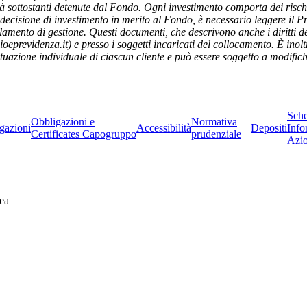
ità sottostanti detenute dal Fondo. Ogni investimento comporta dei rischi
decisione di investimento in merito al Fondo, è necessario leggere il P
olamento di gestione. Questi documenti, che descrivono anche i diritti d
eprevidenza.it) e presso i soggetti incaricati del collocamento. È inolt
situazione individuale di ciascun cliente e può essere soggetto a modifich
Sch
Obbligazioni e
Normativa
gazioni
Accessibilità
Depositi
Info
Certificates Capogruppo
prudenziale
Azio
ea