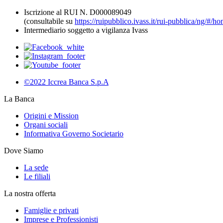
Iscrizione al RUI N. D000089049
(consultabile su
https://ruipubblico.ivass.it/rui-pubblica/ng/#/h
Intermediario soggetto a vigilanza Ivass
©2022 Iccrea Banca S.p.A
La Banca
Origini e Mission
Organi sociali
Informativa Governo Societario
Dove Siamo
La sede
Le filiali
La nostra offerta
Famiglie e privati
Imprese e Professionisti