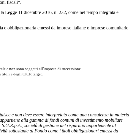
ni fiscali*.
 dalla Legge 11 dicembre 2016, n. 232, come nel tempo integrata e
ria e obbligazionaria emessi da imprese italiane o imprese comunitarie
itale e
non sono soggetti all'imposta
di successione
.
 titoli e degli OICR target.
uisce e non deve essere interpretato come una consulenza in materia
”) appartiene alla gamma di fondi comuni di investimento mobiliare
 S.G.R.p.A., società di gestione del risparmio appartenente al
ità sottostante al Fondo come i titoli obbligazionari emessi da