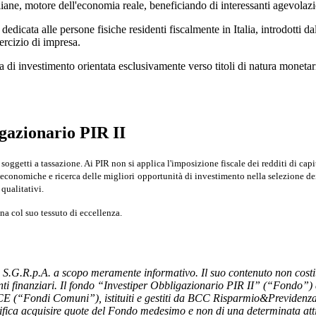
iane, motore dell'economia reale, beneficiando di interessanti agevolazio
edicata alle persone fisiche residenti fiscalmente in Italia, introdotti
sercizio di impresa.
 di investimento orientata esclusivamente verso titoli di natura moneta
igazionario PIR II
soggetti a tassazione
. Ai PIR non si applica l'imposizione fiscale dei redditi di cap
croeconomiche
e ricerca delle migliori
opportunità di investimento
nella selezione dei
qualitativi.
ana
col suo tessuto di eccellenza.
.G.R.p.A. a scopo meramente informativo. Il suo contenuto non costit
umenti finanziari. Il fondo “Investiper Obbligazionario PIR II” (“Fondo
/65/CE (“Fondi Comuni”), istituiti e gestiti da BCC Risparmio&Previdenza
fica acquisire quote del Fondo medesimo e non di una determinata attiv