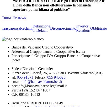
“MERCOLEDI’ 9 OTTOBRE gli Uffici di Direzione e le
Filiali della Banca non effettueranno la consueta
apertura pomeridiana al pubblico”
Torna alle news
Definizione
Investor
Trasparenza
Reclami
Disconoscimento
Obbligazio
di Default
Relations
Banca del Valdarno Credito Cooperativo
Aderente al Gruppo bancario Cooperativo Iccrea
Partecipante al Gruppo IVA Gruppo Bancario Cooperativo
Iccrea
Sede e Direzione Generale:
Piazza della Libertá, 26,52027 San Giovanni Valdarno (AR)
tel:
055 91371
Telefax:
055 945025
email:
info@bancavaldarno.bcc.it
pec:info@bancavaldarno.legalmail.it
Partita IVA 15240741007
C.F: 00135410512
Iscrizione al RUI N. D000089049