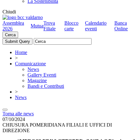
La Sostenibilità
Chiudi
Assemblea
Trova
Blocco
Calendario
Banca
Mutua
2026
Filiale
carte
eventi
Online
Cerca
Home
>
Comunicazione
News
Gallery Eventi
Magazine
Bandi e Contributi
>
News
Torna alle news
07/10/2024
CHIUSURA POMERIDIANA FILIALI E UFFICI DI
DIREZIONE