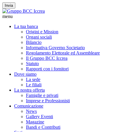
Invia
menu
La tua banca
Origini e Mission
Organi sociali
Bilancio
Informativa Governo Societario
Regolamento Elettorale ed Assembleare
Il Gruppo BCC Iccrea
Statuto
Rapporti con i fornitori
Dove siamo
La sede
Le filiali
La nostra offerta
Famiglie e privati
Imprese e Professionisti
Comunicazione
News
Gallery Eventi
Magazine
Bandi e Contributi