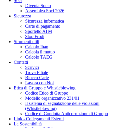
Soci
Diventa Socio
Assemblea Soci 2026
Sicurezza
Sicurezza informatica
Carte di pagamento
Sportello ATM
Stop Frodi
Strumenti utili
Calcolo Iban
Calcola il mutuo
Calcolo TAEG
Contatti
Scrivici
Trova Filiale
Blocco Carte
Lavora con Noi
Etica di Gruppo e Whistleblowing
Codice Etico di Gruppo
Modello organizzativo 231/01
Il sistema di segnalazione delle violazioni
(Whistleblowing)
Codice di Condotta Anticorruzione di Gruppo
Link - Collegamenti Esterni
La Sostenibilità