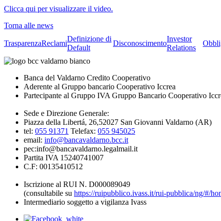
Clicca qui per visualizzare il video.
Torna alle news
Definizione di
Investor
Trasparenza
Reclami
Disconoscimento
Obbli
Default
Relations
Banca del Valdarno Credito Cooperativo
Aderente al Gruppo bancario Cooperativo Iccrea
Partecipante al Gruppo IVA Gruppo Bancario Cooperativo Iccr
Sede e Direzione Generale:
Piazza della Libertá, 26,52027 San Giovanni Valdarno (AR)
tel:
055 91371
Telefax:
055 945025
email:
info@bancavaldarno.bcc.it
pec:info@bancavaldarno.legalmail.it
Partita IVA 15240741007
C.F: 00135410512
Iscrizione al RUI N. D000089049
(consultabile su
https://ruipubblico.ivass.it/rui-pubblica/ng/#/h
Intermediario soggetto a vigilanza Ivass