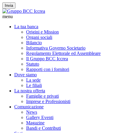
Invia
menu
La tua banca
Origini e Mission
Organi sociali
Bilancio
Informativa Governo Societario
Regolamento Elettorale ed Assembleare
Il Gruppo BCC Iccrea
Statuto
Rapporti con i fornitori
Dove siamo
La sede
Le filiali
La nostra offerta
Famiglie e privati
Imprese e Professionisti
Comunicazione
News
Gallery Eventi
Magazine
Bandi e Contributi