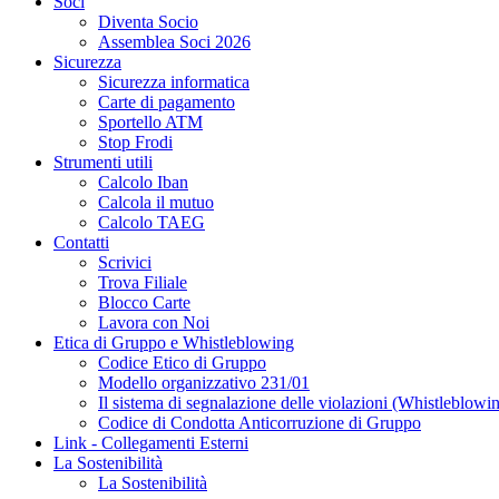
Soci
Diventa Socio
Assemblea Soci 2026
Sicurezza
Sicurezza informatica
Carte di pagamento
Sportello ATM
Stop Frodi
Strumenti utili
Calcolo Iban
Calcola il mutuo
Calcolo TAEG
Contatti
Scrivici
Trova Filiale
Blocco Carte
Lavora con Noi
Etica di Gruppo e Whistleblowing
Codice Etico di Gruppo
Modello organizzativo 231/01
Il sistema di segnalazione delle violazioni (Whistleblowi
Codice di Condotta Anticorruzione di Gruppo
Link - Collegamenti Esterni
La Sostenibilità
La Sostenibilità