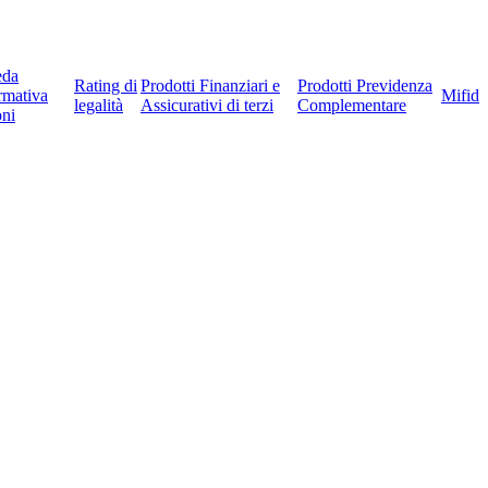
eda
Rating di
Prodotti Finanziari e
Prodotti Previdenza
rmativa
Mifid
legalità
Assicurativi di terzi
Complementare
ni