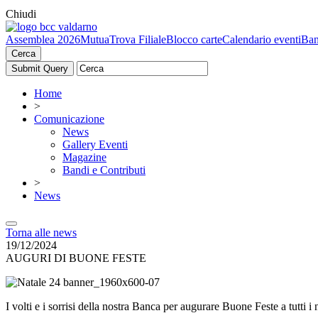
Chiudi
Assemblea 2026
Mutua
Trova Filiale
Blocco carte
Calendario eventi
Ban
Cerca
Home
>
Comunicazione
News
Gallery Eventi
Magazine
Bandi e Contributi
>
News
Torna alle news
19/12/2024
AUGURI DI BUONE FESTE
I volti e i sorrisi della nostra Banca per augurare Buone Feste a tutti i n