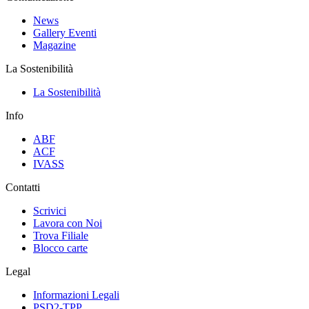
News
Gallery Eventi
Magazine
La Sostenibilità
La Sostenibilità
Info
ABF
ACF
IVASS
Contatti
Scrivici
Lavora con Noi
Trova Filiale
Blocco carte
Legal
Informazioni Legali
PSD2-TPP