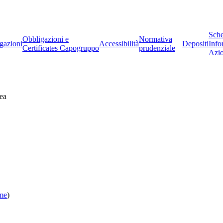
Sch
Obbligazioni e
Normativa
gazioni
Accessibilità
Depositi
Info
Certificates Capogruppo
prudenziale
Azio
ea
ome
)