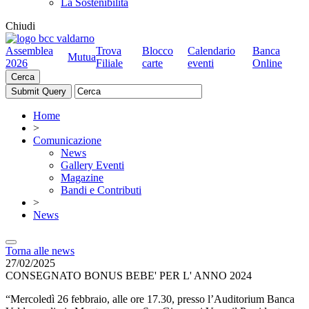
La Sostenibilità
Chiudi
Assemblea
Trova
Blocco
Calendario
Banca
Mutua
2026
Filiale
carte
eventi
Online
Cerca
Home
>
Comunicazione
News
Gallery Eventi
Magazine
Bandi e Contributi
>
News
Torna alle news
27/02/2025
CONSEGNATO BONUS BEBE' PER L' ANNO 2024
“Mercoledì 26 febbraio, alle ore 17.30, presso l’Auditorium Banca