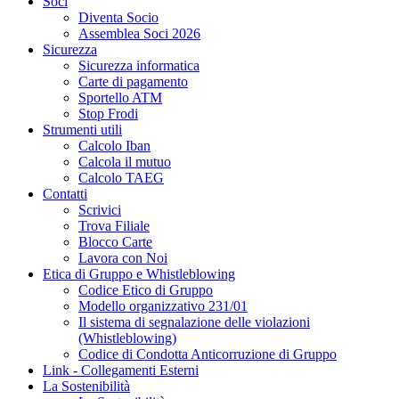
Soci
Diventa Socio
Assemblea Soci 2026
Sicurezza
Sicurezza informatica
Carte di pagamento
Sportello ATM
Stop Frodi
Strumenti utili
Calcolo Iban
Calcola il mutuo
Calcolo TAEG
Contatti
Scrivici
Trova Filiale
Blocco Carte
Lavora con Noi
Etica di Gruppo e Whistleblowing
Codice Etico di Gruppo
Modello organizzativo 231/01
Il sistema di segnalazione delle violazioni
(Whistleblowing)
Codice di Condotta Anticorruzione di Gruppo
Link - Collegamenti Esterni
La Sostenibilità