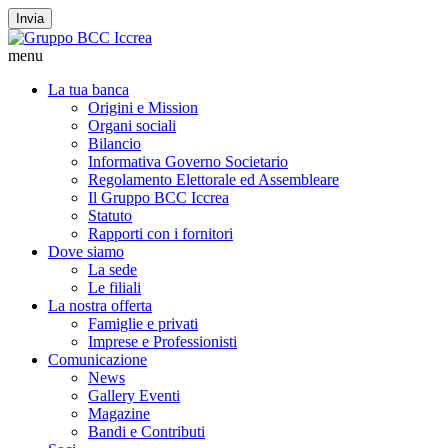
Invia
menu
La tua banca
Origini e Mission
Organi sociali
Bilancio
Informativa Governo Societario
Regolamento Elettorale ed Assembleare
Il Gruppo BCC Iccrea
Statuto
Rapporti con i fornitori
Dove siamo
La sede
Le filiali
La nostra offerta
Famiglie e privati
Imprese e Professionisti
Comunicazione
News
Gallery Eventi
Magazine
Bandi e Contributi