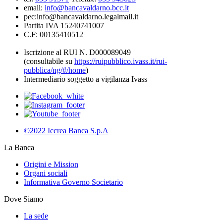
email:
info@bancavaldarno.bcc.it
pec:info@bancavaldarno.legalmail.it
Partita IVA 15240741007
C.F: 00135410512
Iscrizione al RUI N. D000089049
(consultabile su
https://ruipubblico.ivass.it/rui-
pubblica/ng/#/home
)
Intermediario soggetto a vigilanza Ivass
©2022 Iccrea Banca S.p.A
La Banca
Origini e Mission
Organi sociali
Informativa Governo Societario
Dove Siamo
La sede