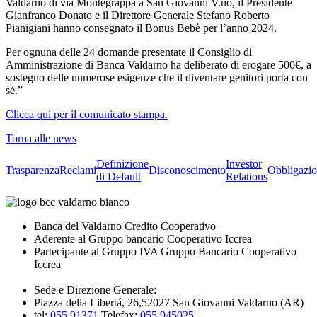
Valdarno di via Montegrappa a San Giovanni V.no, il Presidente
Gianfranco Donato e il Direttore Generale Stefano Roberto
Pianigiani hanno consegnato il Bonus Bebè per l’anno 2024.
Per ognuna delle 24 domande presentate il Consiglio di
Amministrazione di Banca Valdarno ha deliberato di erogare 500€, a
sostegno delle numerose esigenze che il diventare genitori porta con
sé.”
Clicca qui per il comunicato stampa.
Torna alle news
Definizione
Investor
Trasparenza
Reclami
Disconoscimento
Obbligazio
di Default
Relations
Banca del Valdarno Credito Cooperativo
Aderente al Gruppo bancario Cooperativo Iccrea
Partecipante al Gruppo IVA Gruppo Bancario Cooperativo
Iccrea
Sede e Direzione Generale:
Piazza della Libertá, 26,52027 San Giovanni Valdarno (AR)
tel:
055 91371
Telefax:
055 945025