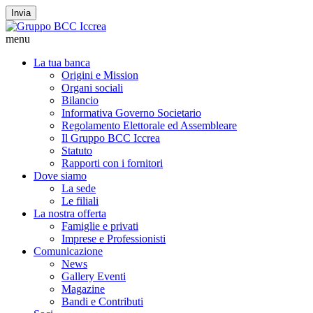
Invia
menu
La tua banca
Origini e Mission
Organi sociali
Bilancio
Informativa Governo Societario
Regolamento Elettorale ed Assembleare
Il Gruppo BCC Iccrea
Statuto
Rapporti con i fornitori
Dove siamo
La sede
Le filiali
La nostra offerta
Famiglie e privati
Imprese e Professionisti
Comunicazione
News
Gallery Eventi
Magazine
Bandi e Contributi