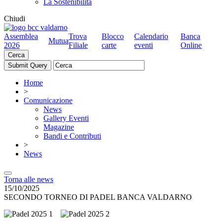
La Sostenibilità
Chiudi
Assemblea
Trova
Blocco
Calendario
Banca
Mutua
2026
Filiale
carte
eventi
Online
Cerca
Home
>
Comunicazione
News
Gallery Eventi
Magazine
Bandi e Contributi
>
News
Torna alle news
15/10/2025
SECONDO TORNEO DI PADEL BANCA VALDARNO