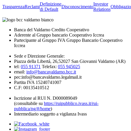
Definizione
Investor
Trasparenza
Reclami
Disconoscimento
Obbligazio
di Default
Relations
Banca del Valdarno Credito Cooperativo
Aderente al Gruppo bancario Cooperativo Iccrea
Partecipante al Gruppo IVA Gruppo Bancario Cooperativo
Iccrea
Sede e Direzione Generale:
Piazza della Libertá, 26,52027 San Giovanni Valdarno (AR)
tel:
055 91371
Telefax:
055 945025
email:
info@bancavaldarno.bcc.it
pec:info@bancavaldarno.legalmail.it
Partita IVA 15240741007
C.F: 00135410512
Iscrizione al RUI N. D000089049
(consultabile su
https://ruipubblico.ivass.it/rui-
pubblica/ng/#/home
)
Intermediario soggetto a vigilanza Ivass