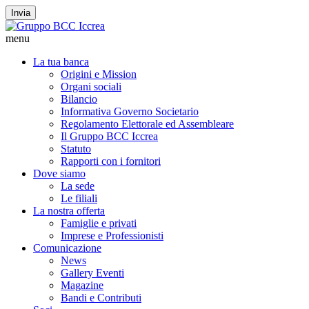
Invia
menu
La tua banca
Origini e Mission
Organi sociali
Bilancio
Informativa Governo Societario
Regolamento Elettorale ed Assembleare
Il Gruppo BCC Iccrea
Statuto
Rapporti con i fornitori
Dove siamo
La sede
Le filiali
La nostra offerta
Famiglie e privati
Imprese e Professionisti
Comunicazione
News
Gallery Eventi
Magazine
Bandi e Contributi