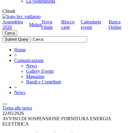
La Sostenibilità
Chiudi
Assemblea
Trova
Blocco
Calendario
Banca
Mutua
2026
Filiale
carte
eventi
Online
Cerca
Home
>
Comunicazione
News
Gallery Eventi
Magazine
Bandi e Contributi
>
News
Torna alle news
22/05/2026
AVVISO DI SOSPENSIONE FORNITURA ENERGIA
ELETTRICA