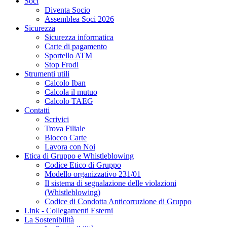
Soci
Diventa Socio
Assemblea Soci 2026
Sicurezza
Sicurezza informatica
Carte di pagamento
Sportello ATM
Stop Frodi
Strumenti utili
Calcolo Iban
Calcola il mutuo
Calcolo TAEG
Contatti
Scrivici
Trova Filiale
Blocco Carte
Lavora con Noi
Etica di Gruppo e Whistleblowing
Codice Etico di Gruppo
Modello organizzativo 231/01
Il sistema di segnalazione delle violazioni
(Whistleblowing)
Codice di Condotta Anticorruzione di Gruppo
Link - Collegamenti Esterni
La Sostenibilità