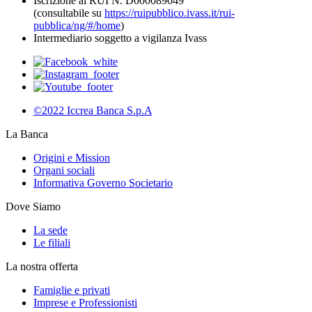
Iscrizione al RUI N. D000089049
(consultabile su
https://ruipubblico.ivass.it/rui-
pubblica/ng/#/home
)
Intermediario soggetto a vigilanza Ivass
©2022 Iccrea Banca S.p.A
La Banca
Origini e Mission
Organi sociali
Informativa Governo Societario
Dove Siamo
La sede
Le filiali
La nostra offerta
Famiglie e privati
Imprese e Professionisti