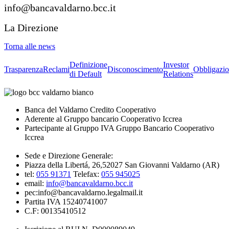
info@bancavaldarno.bcc.it
La Direzione
Torna alle news
Definizione
Investor
Trasparenza
Reclami
Disconoscimento
Obbligazio
di Default
Relations
Banca del Valdarno Credito Cooperativo
Aderente al Gruppo bancario Cooperativo Iccrea
Partecipante al Gruppo IVA Gruppo Bancario Cooperativo
Iccrea
Sede e Direzione Generale:
Piazza della Libertá, 26,52027 San Giovanni Valdarno (AR)
tel:
055 91371
Telefax:
055 945025
email:
info@bancavaldarno.bcc.it
pec:info@bancavaldarno.legalmail.it
Partita IVA 15240741007
C.F: 00135410512