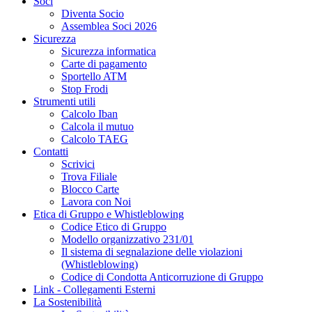
Soci
Diventa Socio
Assemblea Soci 2026
Sicurezza
Sicurezza informatica
Carte di pagamento
Sportello ATM
Stop Frodi
Strumenti utili
Calcolo Iban
Calcola il mutuo
Calcolo TAEG
Contatti
Scrivici
Trova Filiale
Blocco Carte
Lavora con Noi
Etica di Gruppo e Whistleblowing
Codice Etico di Gruppo
Modello organizzativo 231/01
Il sistema di segnalazione delle violazioni
(Whistleblowing)
Codice di Condotta Anticorruzione di Gruppo
Link - Collegamenti Esterni
La Sostenibilità