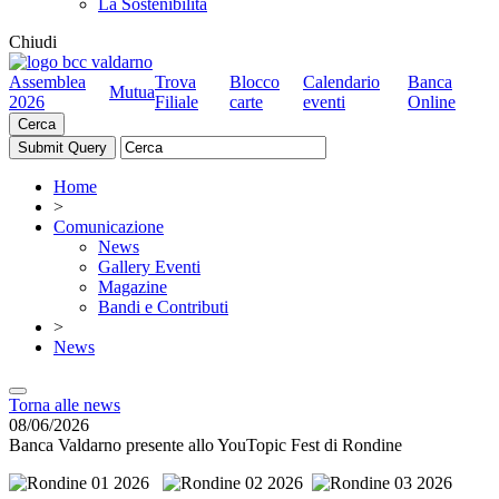
La Sostenibilità
Chiudi
Assemblea
Trova
Blocco
Calendario
Banca
Mutua
2026
Filiale
carte
eventi
Online
Cerca
Home
>
Comunicazione
News
Gallery Eventi
Magazine
Bandi e Contributi
>
News
Torna alle news
08/06/2026
Banca Valdarno presente allo YouTopic Fest di Rondine