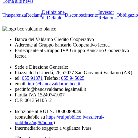
Torna alle news
Definizione
Investor
Trasparenza
Reclami
Disconoscimento
Obbligazio
di Default
Relations
Banca del Valdarno Credito Cooperativo
Aderente al Gruppo bancario Cooperativo Iccrea
Partecipante al Gruppo IVA Gruppo Bancario Cooperativo
Iccrea
Sede e Direzione Generale:
Piazza della Libertá, 26,52027 San Giovanni Valdarno (AR)
tel:
055 91371
Telefax:
055 945025
email:
info@bancavaldarno.bcc.it
pec:info@bancavaldarno.legalmail.it
Partita IVA 15240741007
C.F: 00135410512
Iscrizione al RUI N. D000089049
(consultabile su
https://ruipubblico.ivass.it/rui-
pubblica/ng/#/home
)
Intermediario soggetto a vigilanza Ivass