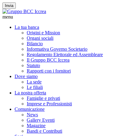
Invia
menu
La tua banca
Origini e Mission
Organi sociali
Bilancio
Informativa Governo Societario
Regolamento Elettorale ed Assembleare
Il Gruppo BCC Iccrea
Statuto
Rapporti con i fornitori
Dove siamo
La sede
Le filiali
La nostra offerta
Famiglie e privati
Imprese e Professionisti
Comunicazione
News
Gallery Eventi
Magazine
Bandi e Contributi