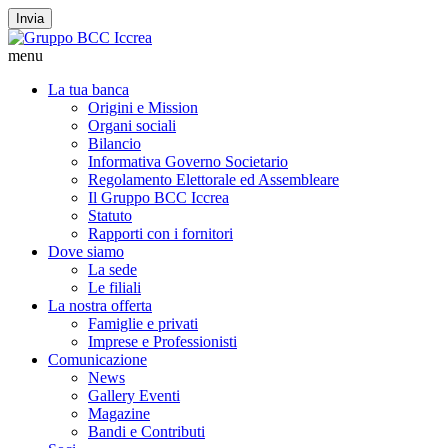
Invia
menu
La tua banca
Origini e Mission
Organi sociali
Bilancio
Informativa Governo Societario
Regolamento Elettorale ed Assembleare
Il Gruppo BCC Iccrea
Statuto
Rapporti con i fornitori
Dove siamo
La sede
Le filiali
La nostra offerta
Famiglie e privati
Imprese e Professionisti
Comunicazione
News
Gallery Eventi
Magazine
Bandi e Contributi