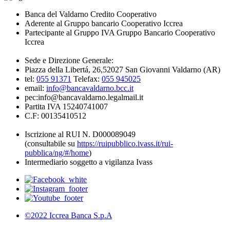
Banca del Valdarno Credito Cooperativo
Aderente al Gruppo bancario Cooperativo Iccrea
Partecipante al Gruppo IVA Gruppo Bancario Cooperativo
Iccrea
Sede e Direzione Generale:
Piazza della Libertá, 26,52027 San Giovanni Valdarno (AR)
tel:
055 91371
Telefax:
055 945025
email:
info@bancavaldarno.bcc.it
pec:info@bancavaldarno.legalmail.it
Partita IVA 15240741007
C.F: 00135410512
Iscrizione al RUI N. D000089049
(consultabile su
https://ruipubblico.ivass.it/rui-
pubblica/ng/#/home
)
Intermediario soggetto a vigilanza Ivass
©2022 Iccrea Banca S.p.A