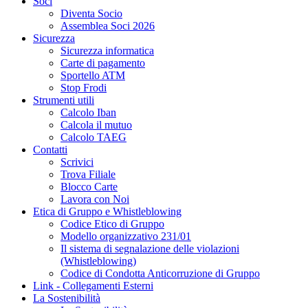
Soci
Diventa Socio
Assemblea Soci 2026
Sicurezza
Sicurezza informatica
Carte di pagamento
Sportello ATM
Stop Frodi
Strumenti utili
Calcolo Iban
Calcola il mutuo
Calcolo TAEG
Contatti
Scrivici
Trova Filiale
Blocco Carte
Lavora con Noi
Etica di Gruppo e Whistleblowing
Codice Etico di Gruppo
Modello organizzativo 231/01
Il sistema di segnalazione delle violazioni
(Whistleblowing)
Codice di Condotta Anticorruzione di Gruppo
Link - Collegamenti Esterni
La Sostenibilità