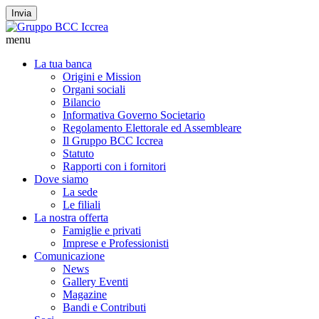
Invia
menu
La tua banca
Origini e Mission
Organi sociali
Bilancio
Informativa Governo Societario
Regolamento Elettorale ed Assembleare
Il Gruppo BCC Iccrea
Statuto
Rapporti con i fornitori
Dove siamo
La sede
Le filiali
La nostra offerta
Famiglie e privati
Imprese e Professionisti
Comunicazione
News
Gallery Eventi
Magazine
Bandi e Contributi