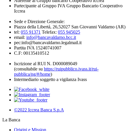
Aderente al Gruppo bancario Cooperativo Iccrea
Partecipante al Gruppo IVA Gruppo Bancario Cooperativo
Iccrea
Sede e Direzione Generale:
Piazza della Libertá, 26,52027 San Giovanni Valdarno (AR)
tel:
055 91371
Telefax:
055 945025
email:
info@bancavaldarno.bcc.it
pec:info@bancavaldarno.legalmail.it
Partita IVA 15240741007
C.F: 00135410512
Iscrizione al RUI N. D000089049
(consultabile su
https://ruipubblico.ivass.it/rui-
pubblica/ng/#/home
)
Intermediario soggetto a vigilanza Ivass
©2022 Iccrea Banca S.p.A
La Banca
Origini e Mission