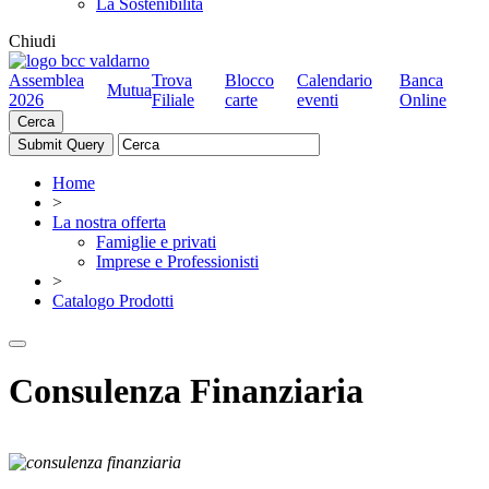
La Sostenibilità
Chiudi
Assemblea
Trova
Blocco
Calendario
Banca
Mutua
2026
Filiale
carte
eventi
Online
Cerca
Home
>
La nostra offerta
Famiglie e privati
Imprese e Professionisti
>
Catalogo Prodotti
Consulenza Finanziaria