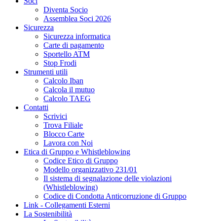
Soci
Diventa Socio
Assemblea Soci 2026
Sicurezza
Sicurezza informatica
Carte di pagamento
Sportello ATM
Stop Frodi
Strumenti utili
Calcolo Iban
Calcola il mutuo
Calcolo TAEG
Contatti
Scrivici
Trova Filiale
Blocco Carte
Lavora con Noi
Etica di Gruppo e Whistleblowing
Codice Etico di Gruppo
Modello organizzativo 231/01
Il sistema di segnalazione delle violazioni
(Whistleblowing)
Codice di Condotta Anticorruzione di Gruppo
Link - Collegamenti Esterni
La Sostenibilità