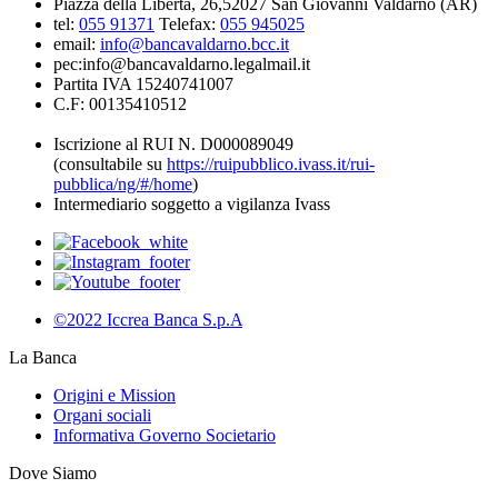
Piazza della Libertá, 26,52027 San Giovanni Valdarno (AR)
tel:
055 91371
Telefax:
055 945025
email:
info@bancavaldarno.bcc.it
pec:info@bancavaldarno.legalmail.it
Partita IVA 15240741007
C.F: 00135410512
Iscrizione al RUI N. D000089049
(consultabile su
https://ruipubblico.ivass.it/rui-
pubblica/ng/#/home
)
Intermediario soggetto a vigilanza Ivass
©2022 Iccrea Banca S.p.A
La Banca
Origini e Mission
Organi sociali
Informativa Governo Societario
Dove Siamo