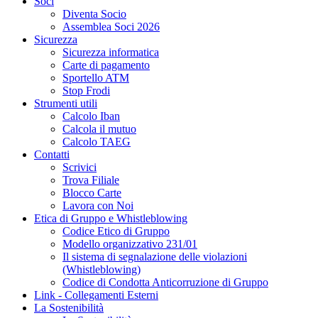
Soci
Diventa Socio
Assemblea Soci 2026
Sicurezza
Sicurezza informatica
Carte di pagamento
Sportello ATM
Stop Frodi
Strumenti utili
Calcolo Iban
Calcola il mutuo
Calcolo TAEG
Contatti
Scrivici
Trova Filiale
Blocco Carte
Lavora con Noi
Etica di Gruppo e Whistleblowing
Codice Etico di Gruppo
Modello organizzativo 231/01
Il sistema di segnalazione delle violazioni
(Whistleblowing)
Codice di Condotta Anticorruzione di Gruppo
Link - Collegamenti Esterni
La Sostenibilità