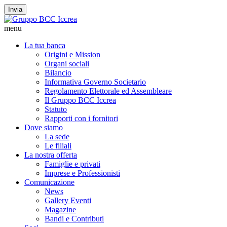
Invia
menu
La tua banca
Origini e Mission
Organi sociali
Bilancio
Informativa Governo Societario
Regolamento Elettorale ed Assembleare
Il Gruppo BCC Iccrea
Statuto
Rapporti con i fornitori
Dove siamo
La sede
Le filiali
La nostra offerta
Famiglie e privati
Imprese e Professionisti
Comunicazione
News
Gallery Eventi
Magazine
Bandi e Contributi