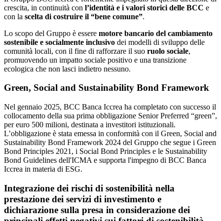
crescita, in continuità con
l’identità e i valori storici delle BCC
e
con la
scelta di costruire il “bene comune”
.
Lo scopo del Gruppo è essere
motore bancario del cambiamento
sostenibile e socialmente inclusivo
dei modelli di sviluppo delle
comunità locali, con il fine di rafforzare il suo
ruolo sociale
,
promuovendo un impatto sociale positivo e una transizione
ecologica che non lasci indietro nessuno.
Green, Social and Sustainability Bond Framework
Nel gennaio 2025, BCC Banca Iccrea ha completato con successo il
collocamento della sua prima obbligazione Senior Preferred “green”,
per euro 500 milioni, destinata a investitori istituzionali.
L’obbligazione è stata emessa in conformità con il Green, Social and
Sustainability Bond Framework 2024 del Gruppo che segue i Green
Bond Principles 2021, i Social Bond Principles e le Sustainability
Bond Guidelines dell'ICMA e supporta l'impegno di BCC Banca
Iccrea in materia di ESG.
Integrazione dei rischi di sostenibilità nella
prestazione dei servizi di investimento e
dichiarazione sulla presa in considerazione dei
principali effetti negativi sui fattori di sostenibilità