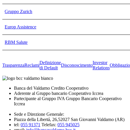
Gruppo Zurich
Europ Assistence
RBM Salute
Definizione
Investor
Trasparenza
Reclami
Disconoscimento
Obbligazio
di Default
Relations
Banca del Valdarno Credito Cooperativo
Aderente al Gruppo bancario Cooperativo Iccrea
Partecipante al Gruppo IVA Gruppo Bancario Cooperativo
Iccrea
Sede e Direzione Generale:
Piazza della Libertá, 26,52027 San Giovanni Valdarno (AR)
tel:
055 91371
Telefax:
055 945025
email:
info@bancavaldarno.bcc.it