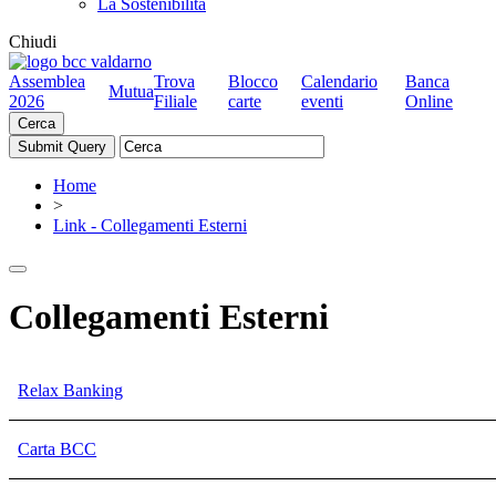
La Sostenibilità
Chiudi
Assemblea
Trova
Blocco
Calendario
Banca
Mutua
2026
Filiale
carte
eventi
Online
Cerca
Home
>
Link - Collegamenti Esterni
Collegamenti Esterni
Relax Banking
Carta BCC