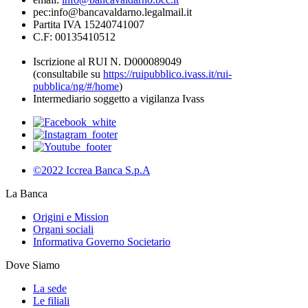
pec:info@bancavaldarno.legalmail.it
Partita IVA 15240741007
C.F: 00135410512
Iscrizione al RUI N. D000089049
(consultabile su
https://ruipubblico.ivass.it/rui-
pubblica/ng/#/home
)
Intermediario soggetto a vigilanza Ivass
©2022 Iccrea Banca S.p.A
La Banca
Origini e Mission
Organi sociali
Informativa Governo Societario
Dove Siamo
La sede
Le filiali