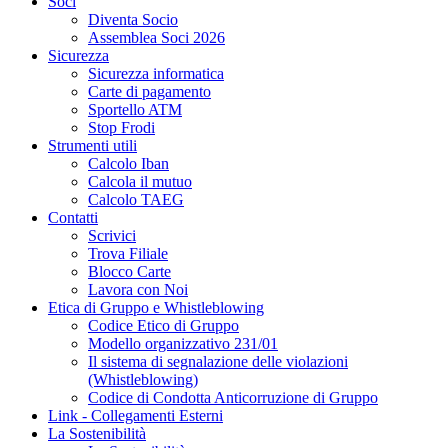
Soci
Diventa Socio
Assemblea Soci 2026
Sicurezza
Sicurezza informatica
Carte di pagamento
Sportello ATM
Stop Frodi
Strumenti utili
Calcolo Iban
Calcola il mutuo
Calcolo TAEG
Contatti
Scrivici
Trova Filiale
Blocco Carte
Lavora con Noi
Etica di Gruppo e Whistleblowing
Codice Etico di Gruppo
Modello organizzativo 231/01
Il sistema di segnalazione delle violazioni
(Whistleblowing)
Codice di Condotta Anticorruzione di Gruppo
Link - Collegamenti Esterni
La Sostenibilità