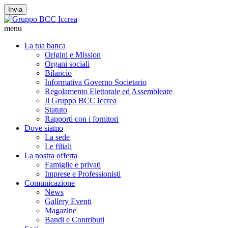
Invia
menu
La tua banca
Origini e Mission
Organi sociali
Bilancio
Informativa Governo Societario
Regolamento Elettorale ed Assembleare
Il Gruppo BCC Iccrea
Statuto
Rapporti con i fornitori
Dove siamo
La sede
Le filiali
La nostra offerta
Famiglie e privati
Imprese e Professionisti
Comunicazione
News
Gallery Eventi
Magazine
Bandi e Contributi