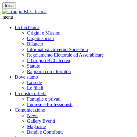
Invia
menu
La tua banca
Origini e Mission
Organi sociali
Bilancio
Informativa Governo Societario
Regolamento Elettorale ed Assembleare
Il Gruppo BCC Iccrea
Statuto
Rapporti con i fornitori
Dove siamo
La sede
Le filiali
La nostra offerta
Famiglie e privati
Imprese e Professionisti
Comunicazione
News
Gallery Eventi
Magazine
Bandi e Contributi