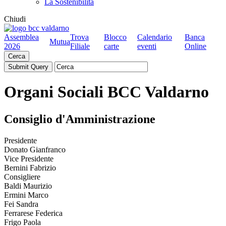
La Sostenibilità
Chiudi
Assemblea
Trova
Blocco
Calendario
Banca
Mutua
2026
Filiale
carte
eventi
Online
Cerca
Organi Sociali
BCC Valdarno
Consiglio d'Amministrazione
Presidente
Donato Gianfranco
Vice Presidente
Bernini Fabrizio
Consigliere
Baldi Maurizio
Ermini Marco
Fei Sandra
Ferrarese Federica
Frigo Paola