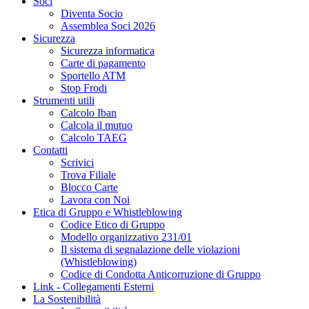
Soci
Diventa Socio
Assemblea Soci 2026
Sicurezza
Sicurezza informatica
Carte di pagamento
Sportello ATM
Stop Frodi
Strumenti utili
Calcolo Iban
Calcola il mutuo
Calcolo TAEG
Contatti
Scrivici
Trova Filiale
Blocco Carte
Lavora con Noi
Etica di Gruppo e Whistleblowing
Codice Etico di Gruppo
Modello organizzativo 231/01
Il sistema di segnalazione delle violazioni
(Whistleblowing)
Codice di Condotta Anticorruzione di Gruppo
Link - Collegamenti Esterni
La Sostenibilità