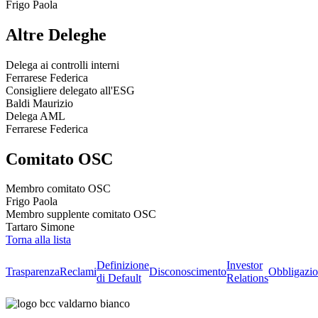
Frigo Paola
Altre Deleghe
Delega ai controlli interni
Ferrarese Federica
Consigliere delegato all'ESG
Baldi Maurizio
Delega AML
Ferrarese Federica
Comitato OSC
Membro comitato OSC
Frigo Paola
Membro supplente comitato OSC
Tartaro Simone
Torna alla lista
Definizione
Investor
Trasparenza
Reclami
Disconoscimento
Obbligazio
di Default
Relations