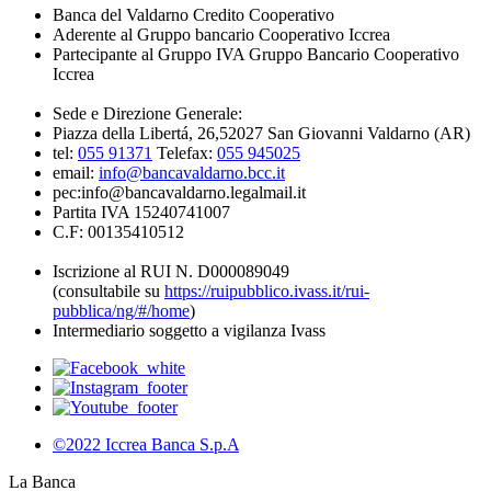
Banca del Valdarno Credito Cooperativo
Aderente al Gruppo bancario Cooperativo Iccrea
Partecipante al Gruppo IVA Gruppo Bancario Cooperativo
Iccrea
Sede e Direzione Generale:
Piazza della Libertá, 26,52027 San Giovanni Valdarno (AR)
tel:
055 91371
Telefax:
055 945025
email:
info@bancavaldarno.bcc.it
pec:info@bancavaldarno.legalmail.it
Partita IVA 15240741007
C.F: 00135410512
Iscrizione al RUI N. D000089049
(consultabile su
https://ruipubblico.ivass.it/rui-
pubblica/ng/#/home
)
Intermediario soggetto a vigilanza Ivass
©2022 Iccrea Banca S.p.A
La Banca