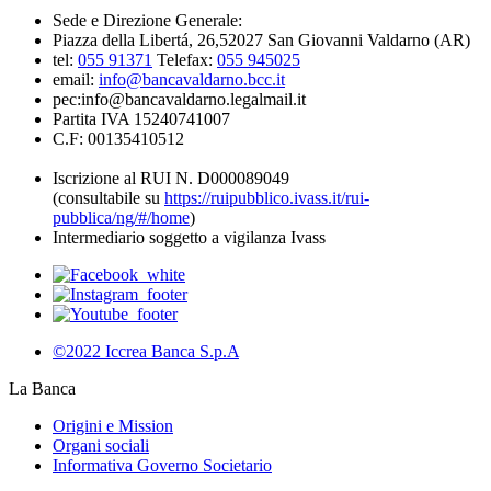
Sede e Direzione Generale:
Piazza della Libertá, 26,52027 San Giovanni Valdarno (AR)
tel:
055 91371
Telefax:
055 945025
email:
info@bancavaldarno.bcc.it
pec:info@bancavaldarno.legalmail.it
Partita IVA 15240741007
C.F: 00135410512
Iscrizione al RUI N. D000089049
(consultabile su
https://ruipubblico.ivass.it/rui-
pubblica/ng/#/home
)
Intermediario soggetto a vigilanza Ivass
©2022 Iccrea Banca S.p.A
La Banca
Origini e Mission
Organi sociali
Informativa Governo Societario