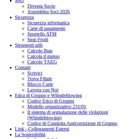
Soci
Diventa Socio
Assemblea Soci 2026
Sicurezza
Sicurezza informatica
Carte di pagamento
Sportello ATM
Stop Frodi
Strumenti utili
Calcolo Iban
Calcola il mutuo
Calcolo TAEG
Contatti
Scrivici
Trova Filiale
Blocco Carte
Lavora con Noi
Etica di Gruppo e Whistleblowing
Codice Etico di Gruppo
Modello organizzativo 231/01
Il sistema di segnalazione delle violazioni
(Whistleblowing)
Codice di Condotta Anticorruzione di Gruppo
Link - Collegamenti Esterni
La Sostenibilità