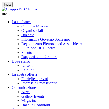
Invia
menu
La tua banca
Origini e Mission
Organi sociali
Bilancio
Informativa Governo Societario
Regolamento Elettorale ed Assembleare
Il Gruppo BCC Iccrea
Statuto
Rapporti con i fornitori
Dove siamo
La sede
Le filiali
La nostra offerta
Famiglie e privati
Imprese e Professionisti
Comunicazione
News
Gallery Eventi
Magazine
Bandi e Contributi