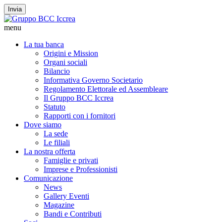
Invia
menu
La tua banca
Origini e Mission
Organi sociali
Bilancio
Informativa Governo Societario
Regolamento Elettorale ed Assembleare
Il Gruppo BCC Iccrea
Statuto
Rapporti con i fornitori
Dove siamo
La sede
Le filiali
La nostra offerta
Famiglie e privati
Imprese e Professionisti
Comunicazione
News
Gallery Eventi
Magazine
Bandi e Contributi