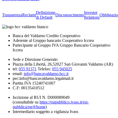
Definizione
Investor
Trasparenza
Reclami
Disconoscimento
Obbligazio
di Default
Relations
Banca del Valdarno Credito Cooperativo
Aderente al Gruppo bancario Cooperativo Iccrea
Partecipante al Gruppo IVA Gruppo Bancario Cooperativo
Iccrea
Sede e Direzione Generale:
Piazza della Libertá, 26,52027 San Giovanni Valdarno (AR)
tel:
055 91371
Telefax:
055 945025
email:
info@bancavaldarno.bcc.it
pec:info@bancavaldarno.legalmail.it
Partita IVA 15240741007
C.F: 00135410512
Iscrizione al RUI N. D000089049
(consultabile su
https://ruipubblico.ivass.it/rui-
pubblica/ng/#/home
)
Intermediario soggetto a vigilanza Ivass