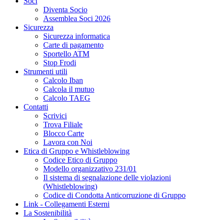
Soci
Diventa Socio
Assemblea Soci 2026
Sicurezza
Sicurezza informatica
Carte di pagamento
Sportello ATM
Stop Frodi
Strumenti utili
Calcolo Iban
Calcola il mutuo
Calcolo TAEG
Contatti
Scrivici
Trova Filiale
Blocco Carte
Lavora con Noi
Etica di Gruppo e Whistleblowing
Codice Etico di Gruppo
Modello organizzativo 231/01
Il sistema di segnalazione delle violazioni
(Whistleblowing)
Codice di Condotta Anticorruzione di Gruppo
Link - Collegamenti Esterni
La Sostenibilità