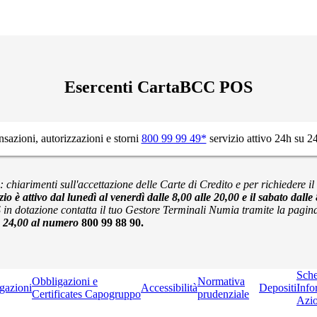
Esercenti CartaBCC POS
nsazioni, autorizzazioni e storni
800 99 99 49*
servizio attivo 24h su 24
chiarimenti sull'accettazione delle Carte di Credito e per richiedere il 
izio è attivo dal lunedì al venerdì dalle 8,00 alle 20,00 e il sabato da
S in
dotazione contatta il tuo Gestore Terminali Numia tramite la pagina
le 24,00 al numero
800 99 88 90.
Sch
Obbligazioni e
Normativa
gazioni
Accessibilità
Depositi
Info
Certificates Capogruppo
prudenziale
Azio