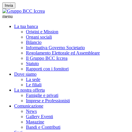
Invia
menu
La tua banca
Origini e Mission
Organi sociali
Bilancio
Informativa Governo Societario
Regolamento Elettorale ed Assembleare
Il Gruppo BCC Iccrea
Statuto
Rapporti con i fornitori
Dove siamo
La sede
Le filiali
La nostra offerta
Famiglie e privati
Imprese e Professionisti
Comunicazione
News
Gallery Eventi
Magazine
Bandi e Contributi