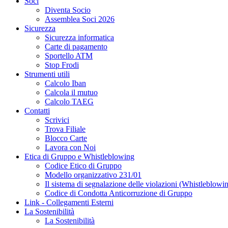
Soci
Diventa Socio
Assemblea Soci 2026
Sicurezza
Sicurezza informatica
Carte di pagamento
Sportello ATM
Stop Frodi
Strumenti utili
Calcolo Iban
Calcola il mutuo
Calcolo TAEG
Contatti
Scrivici
Trova Filiale
Blocco Carte
Lavora con Noi
Etica di Gruppo e Whistleblowing
Codice Etico di Gruppo
Modello organizzativo 231/01
Il sistema di segnalazione delle violazioni (Whistleblowi
Codice di Condotta Anticorruzione di Gruppo
Link - Collegamenti Esterni
La Sostenibilità
La Sostenibilità