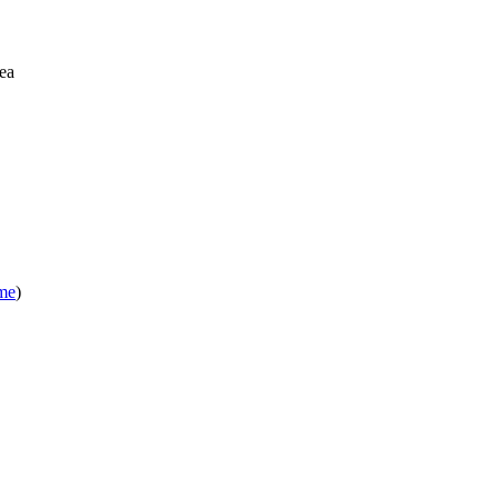
ea
ome
)