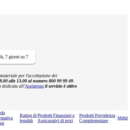
h, 7 giorni su 7
materiale per l'accettazione dei
lle 8.00 alle 13.00 al numero 800 99 99 49
.
 dedicata all’
Assistenza
il servizio è attivo
eda
Rating di
Prodotti Finanziari e
Prodotti Previdenza
rmativa
Mifid
legalità
Assicurativi di terzi
Complementare
ni