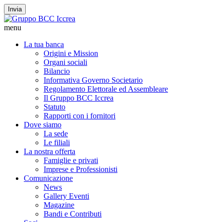
Invia
menu
La tua banca
Origini e Mission
Organi sociali
Bilancio
Informativa Governo Societario
Regolamento Elettorale ed Assembleare
Il Gruppo BCC Iccrea
Statuto
Rapporti con i fornitori
Dove siamo
La sede
Le filiali
La nostra offerta
Famiglie e privati
Imprese e Professionisti
Comunicazione
News
Gallery Eventi
Magazine
Bandi e Contributi