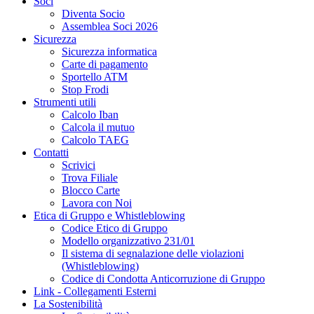
Soci
Diventa Socio
Assemblea Soci 2026
Sicurezza
Sicurezza informatica
Carte di pagamento
Sportello ATM
Stop Frodi
Strumenti utili
Calcolo Iban
Calcola il mutuo
Calcolo TAEG
Contatti
Scrivici
Trova Filiale
Blocco Carte
Lavora con Noi
Etica di Gruppo e Whistleblowing
Codice Etico di Gruppo
Modello organizzativo 231/01
Il sistema di segnalazione delle violazioni
(Whistleblowing)
Codice di Condotta Anticorruzione di Gruppo
Link - Collegamenti Esterni
La Sostenibilità