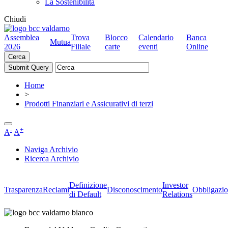
La Sostenibilità
Chiudi
Assemblea
Trova
Blocco
Calendario
Banca
Mutua
2026
Filiale
carte
eventi
Online
Cerca
Home
>
Prodotti Finanziari e Assicurativi di terzi
-
+
A
A
Naviga Archivio
Ricerca Archivio
Definizione
Investor
Trasparenza
Reclami
Disconoscimento
Obbligazio
di Default
Relations