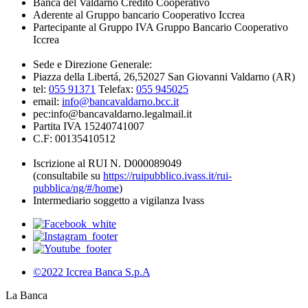
Banca del Valdarno Credito Cooperativo
Aderente al Gruppo bancario Cooperativo Iccrea
Partecipante al Gruppo IVA Gruppo Bancario Cooperativo
Iccrea
Sede e Direzione Generale:
Piazza della Libertá, 26,52027 San Giovanni Valdarno (AR)
tel:
055 91371
Telefax:
055 945025
email:
info@bancavaldarno.bcc.it
pec:info@bancavaldarno.legalmail.it
Partita IVA 15240741007
C.F: 00135410512
Iscrizione al RUI N. D000089049
(consultabile su
https://ruipubblico.ivass.it/rui-
pubblica/ng/#/home
)
Intermediario soggetto a vigilanza Ivass
©2022 Iccrea Banca S.p.A
La Banca