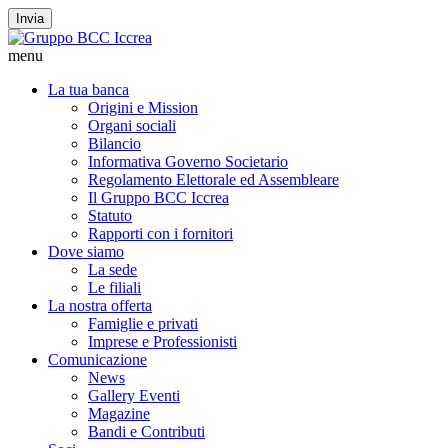
Invia
menu
La tua banca
Origini e Mission
Organi sociali
Bilancio
Informativa Governo Societario
Regolamento Elettorale ed Assembleare
Il Gruppo BCC Iccrea
Statuto
Rapporti con i fornitori
Dove siamo
La sede
Le filiali
La nostra offerta
Famiglie e privati
Imprese e Professionisti
Comunicazione
News
Gallery Eventi
Magazine
Bandi e Contributi