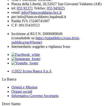
Piazza della Libertá, 26,52027 San Giovanni Valdarno (AR)
tel:
055 91371
Telefax:
055 945025
email:
info@bancavaldarno.bcc.it
pec:info@bancavaldarno.legalmail.it
Partita IVA 15240741007
C.F: 00135410512
Iscrizione al RUI N. D000089049
(consultabile su
https://ruipubblico.ivass.it/rui-
pubblica/ng/#/home
)
Intermediario soggetto a vigilanza Ivass
©2022 Iccrea Banca S.p.A
La Banca
Origini e Mission
Organi sociali
Informativa Governo Societario
Dove Siamo