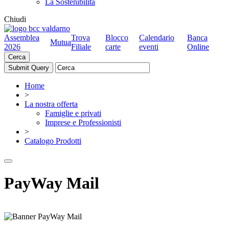
La Sostenibilità
Chiudi
Assemblea
Trova
Blocco
Calendario
Banca
Mutua
2026
Filiale
carte
eventi
Online
Cerca
Home
>
La nostra offerta
Famiglie e privati
Imprese e Professionisti
>
Catalogo Prodotti
PayWay Mail