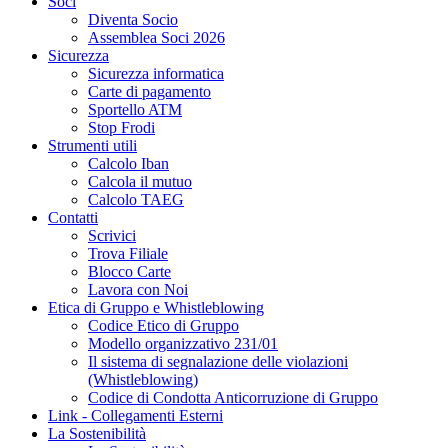
Soci
Diventa Socio
Assemblea Soci 2026
Sicurezza
Sicurezza informatica
Carte di pagamento
Sportello ATM
Stop Frodi
Strumenti utili
Calcolo Iban
Calcola il mutuo
Calcolo TAEG
Contatti
Scrivici
Trova Filiale
Blocco Carte
Lavora con Noi
Etica di Gruppo e Whistleblowing
Codice Etico di Gruppo
Modello organizzativo 231/01
Il sistema di segnalazione delle violazioni
(Whistleblowing)
Codice di Condotta Anticorruzione di Gruppo
Link - Collegamenti Esterni
La Sostenibilità