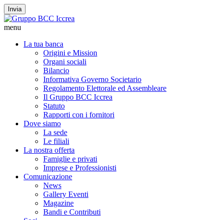
Invia
menu
La tua banca
Origini e Mission
Organi sociali
Bilancio
Informativa Governo Societario
Regolamento Elettorale ed Assembleare
Il Gruppo BCC Iccrea
Statuto
Rapporti con i fornitori
Dove siamo
La sede
Le filiali
La nostra offerta
Famiglie e privati
Imprese e Professionisti
Comunicazione
News
Gallery Eventi
Magazine
Bandi e Contributi