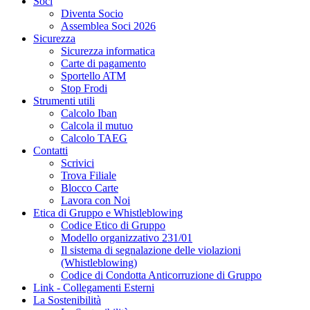
Soci
Diventa Socio
Assemblea Soci 2026
Sicurezza
Sicurezza informatica
Carte di pagamento
Sportello ATM
Stop Frodi
Strumenti utili
Calcolo Iban
Calcola il mutuo
Calcolo TAEG
Contatti
Scrivici
Trova Filiale
Blocco Carte
Lavora con Noi
Etica di Gruppo e Whistleblowing
Codice Etico di Gruppo
Modello organizzativo 231/01
Il sistema di segnalazione delle violazioni
(Whistleblowing)
Codice di Condotta Anticorruzione di Gruppo
Link - Collegamenti Esterni
La Sostenibilità