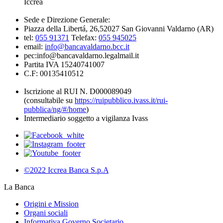
Iccrea
Sede e Direzione Generale:
Piazza della Libertá, 26,52027 San Giovanni Valdarno (AR)
tel:
055 91371
Telefax:
055 945025
email:
info@bancavaldarno.bcc.it
pec:info@bancavaldarno.legalmail.it
Partita IVA 15240741007
C.F: 00135410512
Iscrizione al RUI N. D000089049
(consultabile su
https://ruipubblico.ivass.it/rui-
pubblica/ng/#/home
)
Intermediario soggetto a vigilanza Ivass
©2022 Iccrea Banca S.p.A
La Banca
Origini e Mission
Organi sociali
Informativa Governo Societario