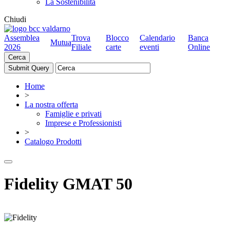
La Sostenibilità
Chiudi
Assemblea
Trova
Blocco
Calendario
Banca
Mutua
2026
Filiale
carte
eventi
Online
Cerca
Home
>
La nostra offerta
Famiglie e privati
Imprese e Professionisti
>
Catalogo Prodotti
Fidelity GMAT 50