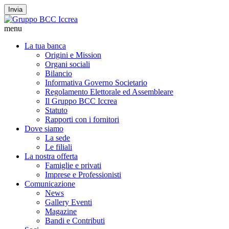
Invia
menu
La tua banca
Origini e Mission
Organi sociali
Bilancio
Informativa Governo Societario
Regolamento Elettorale ed Assembleare
Il Gruppo BCC Iccrea
Statuto
Rapporti con i fornitori
Dove siamo
La sede
Le filiali
La nostra offerta
Famiglie e privati
Imprese e Professionisti
Comunicazione
News
Gallery Eventi
Magazine
Bandi e Contributi