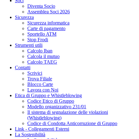
Soci
Diventa Socio
Assemblea Soci 2026
Sicurezza
Sicurezza informatica
Carte di pagamento
Sportello ATM
Stop Frodi
Strumenti utili
Calcolo Iban
Calcola il mutuo
Calcolo TAEG
Contatti
Scrivici
Trova Filiale
Blocco Carte
Lavora con Noi
Etica di Gruppo e Whistleblowing
Codice Etico di Gruppo
Modello organizzativo 231/01
Il sistema di segnalazione delle violazioni
(Whistleblowing)
Codice di Condotta Anticorruzione di Gruppo
Link - Collegamenti Esterni
La Sostenibilità