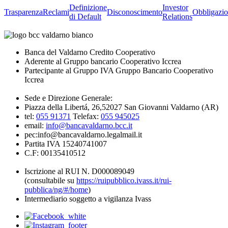
Definizione
Investor
Trasparenza
Reclami
Disconoscimento
Obbligazio
di Default
Relations
Banca del Valdarno Credito Cooperativo
Aderente al Gruppo bancario Cooperativo Iccrea
Partecipante al Gruppo IVA Gruppo Bancario Cooperativo
Iccrea
Sede e Direzione Generale:
Piazza della Libertá, 26,52027 San Giovanni Valdarno (AR)
tel:
055 91371
Telefax:
055 945025
email:
info@bancavaldarno.bcc.it
pec:info@bancavaldarno.legalmail.it
Partita IVA 15240741007
C.F: 00135410512
Iscrizione al RUI N. D000089049
(consultabile su
https://ruipubblico.ivass.it/rui-
pubblica/ng/#/home
)
Intermediario soggetto a vigilanza Ivass