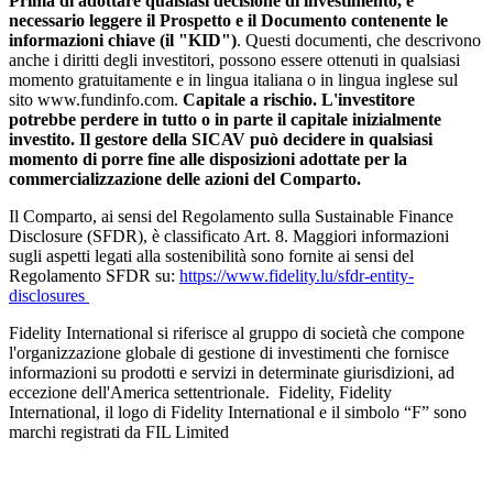
Prima di adottare qualsiasi decisione di investimento, è
necessario leggere il Prospetto e il Documento contenente le
informazioni chiave
(il "KID")
. Questi documenti, che descrivono
anche i diritti degli investitori, possono essere ottenuti in qualsiasi
momento gratuitamente e in lingua italiana o in lingua inglese sul
sito www.fundinfo.com.
Capitale a rischio. L'investitore
potrebbe perdere in tutto o in parte il capitale inizialmente
investito. Il gestore della SICAV può decidere in qualsiasi
momento di porre fine alle disposizioni adottate per la
commercializzazione delle azioni del Comparto.
Il Comparto, ai sensi del Regolamento sulla Sustainable Finance
Disclosure (SFDR), è classificato Art. 8. Maggiori informazioni
sugli aspetti legati alla sostenibilità sono fornite ai sensi del
Regolamento SFDR su:
https://www.fidelity.lu/sfdr-entity-
disclosures
Fidelity International si riferisce al gruppo di società che compone
l'organizzazione globale di gestione di investimenti che fornisce
informazioni su prodotti e servizi in determinate giurisdizioni, ad
eccezione dell'America settentrionale. Fidelity, Fidelity
International, il logo di Fidelity International e il simbolo “F” sono
marchi registrati da FIL Limited