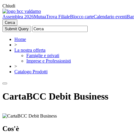
Chiudi
Assemblea 2026
Mutua
Trova Filiale
Blocco carte
Calendario eventi
Ban
Cerca
Home
>
La nostra offerta
Famiglie e privati
Imprese e Professionisti
>
Catalogo Prodotti
CartaBCC Debit Business
Cos'è