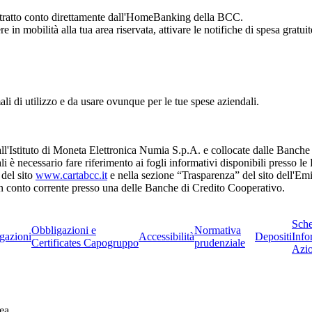
l'estratto conto direttamente dall'HomeBanking della BCC.
 in mobilità alla tua area riservata, attivare le notifiche di spesa gratu
mali di utilizzo e da usare ovunque per le tue spese aziendali.
l'Istituto di Moneta Elettronica Numia S.p.A. e collocate dalle Banch
i è necessario fare riferimento ai fogli informativi disponibili presso le 
del sito
www.cartabcc.it
e nella sezione “Trasparenza” del sito dell'Em
i un conto corrente presso una delle Banche di Credito Cooperativo.
Sch
Obbligazioni e
Normativa
gazioni
Accessibilità
Depositi
Info
Certificates Capogruppo
prudenziale
Azio
ea