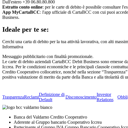
Dall'estero +39 06.80.80.800
Estratto conto online
: per le carte di debito è possibile consultare 
App MyCartaBCC
: l'app ufficiale di CartaBCC con cui puoi accedere
Business.
Ideale per te se:
Cerchi una carta di debito per la tua attività lavorativa, con alti massi
Informativa
Messaggio pubblicitario con finalità promozionale.
Le carte di debito aziendali CartaBCC Debit Business sono emesse dal
Iccrea. Per le condizioni economiche e le principali clausole contrattual
Credito Cooperativo collocatrice, nonché nella sezione “Trasparenza” 
positiva valutazione di merito da parte della Banca e alla titolarità d
Definizione di
Investor
Trasparenza
Reclami
Disconoscimento
Obbli
Default
Relations
Banca del Valdarno Credito Cooperativo
Aderente al Gruppo bancario Cooperativo Iccrea
Partecipante al Gruppo IVA Gruppo Bancario Cooperativo Iccr