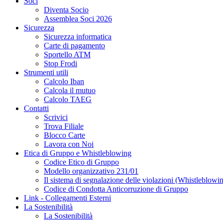
Soci
Diventa Socio
Assemblea Soci 2026
Sicurezza
Sicurezza informatica
Carte di pagamento
Sportello ATM
Stop Frodi
Strumenti utili
Calcolo Iban
Calcola il mutuo
Calcolo TAEG
Contatti
Scrivici
Trova Filiale
Blocco Carte
Lavora con Noi
Etica di Gruppo e Whistleblowing
Codice Etico di Gruppo
Modello organizzativo 231/01
Il sistema di segnalazione delle violazioni (Whistleblowi
Codice di Condotta Anticorruzione di Gruppo
Link - Collegamenti Esterni
La Sostenibilità
La Sostenibilità