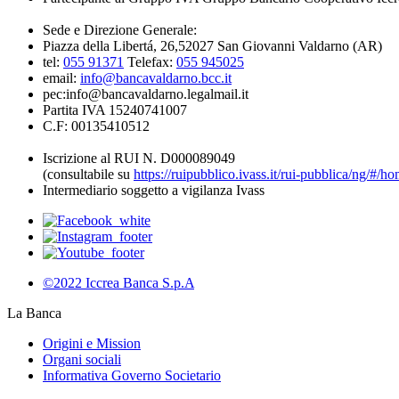
Sede e Direzione Generale:
Piazza della Libertá, 26,52027 San Giovanni Valdarno (AR)
tel:
055 91371
Telefax:
055 945025
email:
info@bancavaldarno.bcc.it
pec:info@bancavaldarno.legalmail.it
Partita IVA 15240741007
C.F: 00135410512
Iscrizione al RUI N. D000089049
(consultabile su
https://ruipubblico.ivass.it/rui-pubblica/ng/#/h
Intermediario soggetto a vigilanza Ivass
©2022 Iccrea Banca S.p.A
La Banca
Origini e Mission
Organi sociali
Informativa Governo Societario