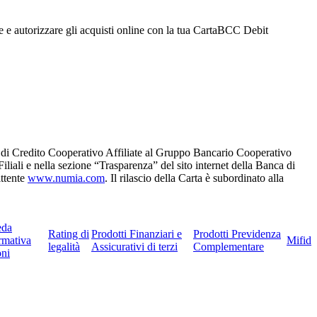
ite e autorizzare gli acquisti online con la tua CartaBCC Debit
e di Credito Cooperativo Affiliate al Gruppo Bancario Cooperativo
Filiali e nella sezione “Trasparenza” del sito internet della Banca di
ittente
www.numia.com
. Il rilascio della Carta è subordinato alla
eda
Rating di
Prodotti Finanziari e
Prodotti Previdenza
rmativa
Mifid
legalità
Assicurativi di terzi
Complementare
ni