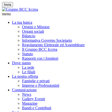
Invia
menu
La tua banca
Origini e Mission
Organi sociali
Bilancio
Informativa Governo Societario
Regolamento Elettorale ed Assembleare
Il Gruppo BCC Iccrea
Statuto
Rapporti con i fornitori
Dove siamo
La sede
Le filiali
La nostra offerta
Famiglie e privati
Imprese e Professionisti
Comunicazione
News
Gallery Eventi
Magazine
Bandi e Contributi