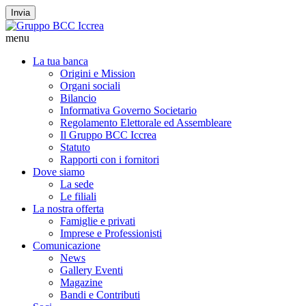
Invia
menu
La tua banca
Origini e Mission
Organi sociali
Bilancio
Informativa Governo Societario
Regolamento Elettorale ed Assembleare
Il Gruppo BCC Iccrea
Statuto
Rapporti con i fornitori
Dove siamo
La sede
Le filiali
La nostra offerta
Famiglie e privati
Imprese e Professionisti
Comunicazione
News
Gallery Eventi
Magazine
Bandi e Contributi