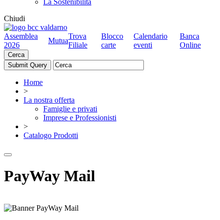
La Sostenibilità
Chiudi
Assemblea
Trova
Blocco
Calendario
Banca
Mutua
2026
Filiale
carte
eventi
Online
Cerca
Home
>
La nostra offerta
Famiglie e privati
Imprese e Professionisti
>
Catalogo Prodotti
PayWay Mail