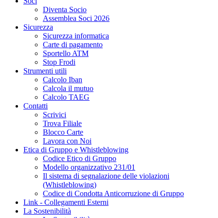
Soci
Diventa Socio
Assemblea Soci 2026
Sicurezza
Sicurezza informatica
Carte di pagamento
Sportello ATM
Stop Frodi
Strumenti utili
Calcolo Iban
Calcola il mutuo
Calcolo TAEG
Contatti
Scrivici
Trova Filiale
Blocco Carte
Lavora con Noi
Etica di Gruppo e Whistleblowing
Codice Etico di Gruppo
Modello organizzativo 231/01
Il sistema di segnalazione delle violazioni
(Whistleblowing)
Codice di Condotta Anticorruzione di Gruppo
Link - Collegamenti Esterni
La Sostenibilità