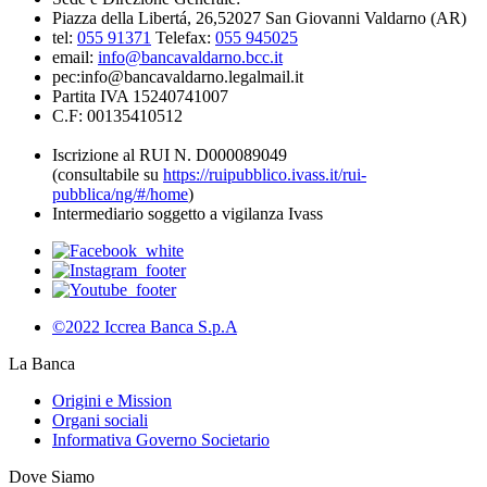
Piazza della Libertá, 26,52027 San Giovanni Valdarno (AR)
tel:
055 91371
Telefax:
055 945025
email:
info@bancavaldarno.bcc.it
pec:info@bancavaldarno.legalmail.it
Partita IVA 15240741007
C.F: 00135410512
Iscrizione al RUI N. D000089049
(consultabile su
https://ruipubblico.ivass.it/rui-
pubblica/ng/#/home
)
Intermediario soggetto a vigilanza Ivass
©2022 Iccrea Banca S.p.A
La Banca
Origini e Mission
Organi sociali
Informativa Governo Societario
Dove Siamo