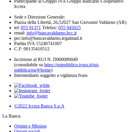
Partecipante al Gruppo IVA Gruppo Bancario Cooperativo
Iccrea
Sede e Direzione Generale:
Piazza della Libertá, 26,52027 San Giovanni Valdarno (AR)
tel:
055 91371
Telefax:
055 945025
email:
info@bancavaldarno.bcc.it
pec:info@bancavaldarno.legalmail.it
Partita IVA 15240741007
C.F: 00135410512
Iscrizione al RUI N. D000089049
(consultabile su
https://ruipubblico.ivass.it/rui-
pubblica/ng/#/home
)
Intermediario soggetto a vigilanza Ivass
©2022 Iccrea Banca S.p.A
La Banca
Origini e Mission
Organi sociali