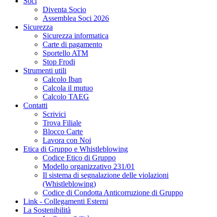
Soci
Diventa Socio
Assemblea Soci 2026
Sicurezza
Sicurezza informatica
Carte di pagamento
Sportello ATM
Stop Frodi
Strumenti utili
Calcolo Iban
Calcola il mutuo
Calcolo TAEG
Contatti
Scrivici
Trova Filiale
Blocco Carte
Lavora con Noi
Etica di Gruppo e Whistleblowing
Codice Etico di Gruppo
Modello organizzativo 231/01
Il sistema di segnalazione delle violazioni
(Whistleblowing)
Codice di Condotta Anticorruzione di Gruppo
Link - Collegamenti Esterni
La Sostenibilità