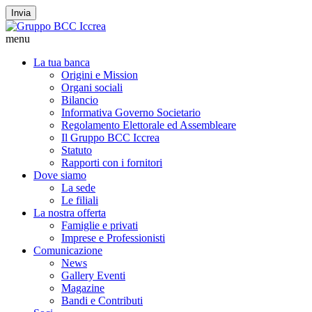
Invia
menu
La tua banca
Origini e Mission
Organi sociali
Bilancio
Informativa Governo Societario
Regolamento Elettorale ed Assembleare
Il Gruppo BCC Iccrea
Statuto
Rapporti con i fornitori
Dove siamo
La sede
Le filiali
La nostra offerta
Famiglie e privati
Imprese e Professionisti
Comunicazione
News
Gallery Eventi
Magazine
Bandi e Contributi