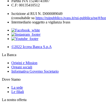
Partita IVA 15240741007
C.F: 00135410512
Iscrizione al RUI N. D000089049
(consultabile su
https://ruipubblico.ivass.it/rui-pubblica/ng/#/h
Intermediario soggetto a vigilanza Ivass
©2022 Iccrea Banca S.p.A
La Banca
Origini e Mission
Organi sociali
Informativa Governo Societario
Dove Siamo
La sede
Le filiali
La nostra offerta