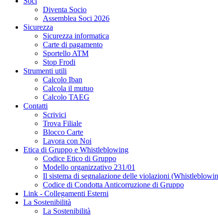
Soci
Diventa Socio
Assemblea Soci 2026
Sicurezza
Sicurezza informatica
Carte di pagamento
Sportello ATM
Stop Frodi
Strumenti utili
Calcolo Iban
Calcola il mutuo
Calcolo TAEG
Contatti
Scrivici
Trova Filiale
Blocco Carte
Lavora con Noi
Etica di Gruppo e Whistleblowing
Codice Etico di Gruppo
Modello organizzativo 231/01
Il sistema di segnalazione delle violazioni (Whistleblowi
Codice di Condotta Anticorruzione di Gruppo
Link - Collegamenti Esterni
La Sostenibilità
La Sostenibilità