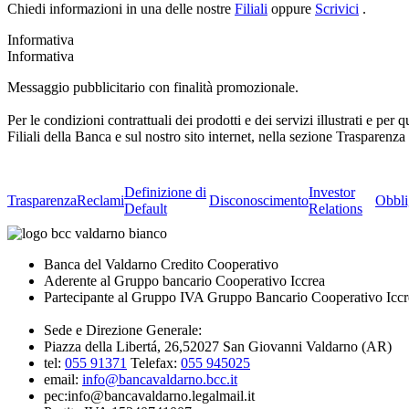
Chiedi informazioni in una delle nostre
Filiali
oppure
Scrivici
.
Informativa
Informativa
Messaggio pubblicitario con finalità promozionale.
Per le condizioni contrattuali dei prodotti e dei servizi illustrati e pe
Filiali della Banca e sul nostro sito internet, nella sezione Trasparenz
Definizione di
Investor
Trasparenza
Reclami
Disconoscimento
Obbli
Default
Relations
Banca del Valdarno Credito Cooperativo
Aderente al Gruppo bancario Cooperativo Iccrea
Partecipante al Gruppo IVA Gruppo Bancario Cooperativo Iccr
Sede e Direzione Generale:
Piazza della Libertá, 26,52027 San Giovanni Valdarno (AR)
tel:
055 91371
Telefax:
055 945025
email:
info@bancavaldarno.bcc.it
pec:info@bancavaldarno.legalmail.it