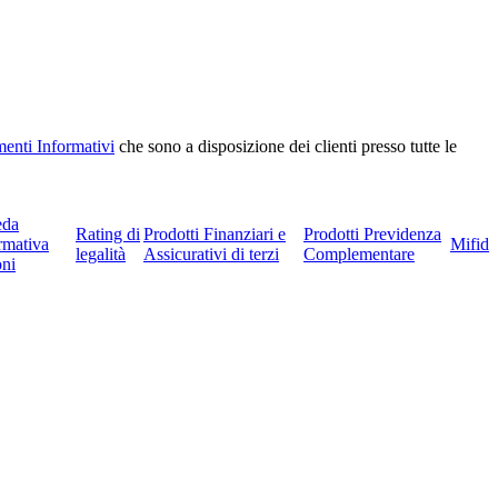
enti Informativi
che sono a disposizione dei clienti presso tutte le
eda
Rating di
Prodotti Finanziari e
Prodotti Previdenza
rmativa
Mifid
legalità
Assicurativi di terzi
Complementare
ni