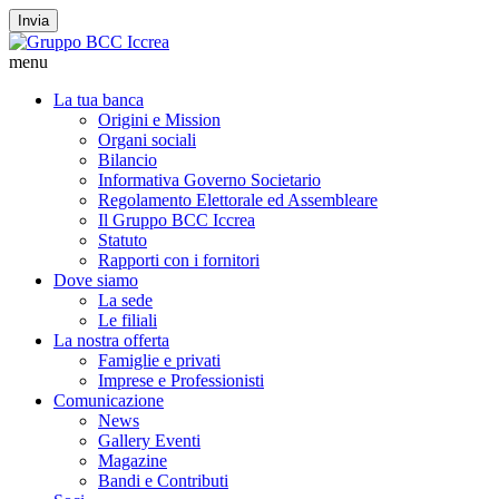
Invia
menu
La tua banca
Origini e Mission
Organi sociali
Bilancio
Informativa Governo Societario
Regolamento Elettorale ed Assembleare
Il Gruppo BCC Iccrea
Statuto
Rapporti con i fornitori
Dove siamo
La sede
Le filiali
La nostra offerta
Famiglie e privati
Imprese e Professionisti
Comunicazione
News
Gallery Eventi
Magazine
Bandi e Contributi