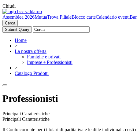
Chiudi
Assemblea 2026
Mutua
Trova Filiale
Blocco carte
Calendario eventi
Ban
Cerca
Home
>
La nostra offerta
Famiglie e privati
Imprese e Professionisti
>
Catalogo Prodotti
Professionisti
Principali Caratteristiche
Principali Caratteristiche
Il Conto corrente per i titolari di partita iva e le ditte individuali: costi 