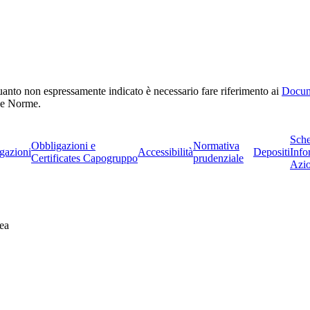
r quanto non espressamente indicato è necessario fare riferimento ai
Docum
a e Norme.
Sch
Obbligazioni e
Normativa
gazioni
Accessibilità
Depositi
Info
Certificates Capogruppo
prudenziale
Azio
ea