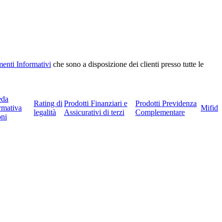
enti Informativi
che sono a disposizione dei clienti presso tutte le
eda
Rating di
Prodotti Finanziari e
Prodotti Previdenza
rmativa
Mifid
legalità
Assicurativi di terzi
Complementare
ni