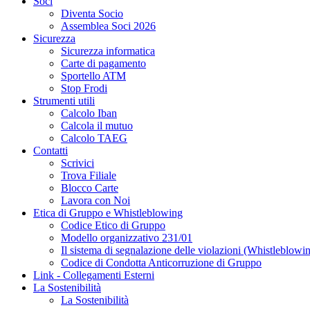
Soci
Diventa Socio
Assemblea Soci 2026
Sicurezza
Sicurezza informatica
Carte di pagamento
Sportello ATM
Stop Frodi
Strumenti utili
Calcolo Iban
Calcola il mutuo
Calcolo TAEG
Contatti
Scrivici
Trova Filiale
Blocco Carte
Lavora con Noi
Etica di Gruppo e Whistleblowing
Codice Etico di Gruppo
Modello organizzativo 231/01
Il sistema di segnalazione delle violazioni (Whistleblowi
Codice di Condotta Anticorruzione di Gruppo
Link - Collegamenti Esterni
La Sostenibilità
La Sostenibilità