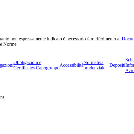
r quanto non espressamente indicato è necessario fare riferimento ai
Docum
a e Norme.
Sch
Obbligazioni e
Normativa
gazioni
Accessibilità
Depositi
Info
Certificates Capogruppo
prudenziale
Azio
ea