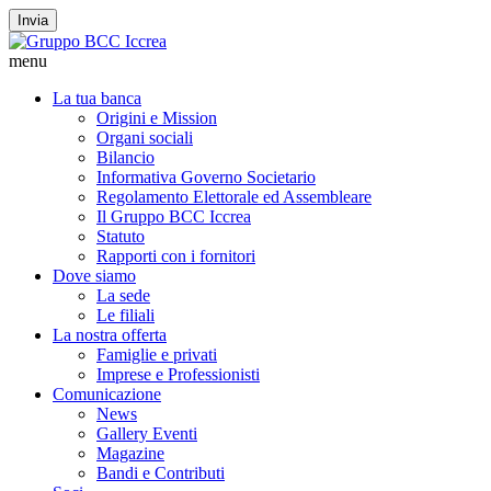
Invia
menu
La tua banca
Origini e Mission
Organi sociali
Bilancio
Informativa Governo Societario
Regolamento Elettorale ed Assembleare
Il Gruppo BCC Iccrea
Statuto
Rapporti con i fornitori
Dove siamo
La sede
Le filiali
La nostra offerta
Famiglie e privati
Imprese e Professionisti
Comunicazione
News
Gallery Eventi
Magazine
Bandi e Contributi