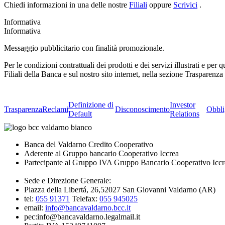
Chiedi informazioni in una delle nostre
Filiali
oppure
Scrivici
.
Informativa
Informativa
Messaggio pubblicitario con finalità promozionale.
Per le condizioni contrattuali dei prodotti e dei servizi illustrati e pe
Filiali della Banca e sul nostro sito internet, nella sezione Trasparenz
Definizione di
Investor
Trasparenza
Reclami
Disconoscimento
Obbli
Default
Relations
Banca del Valdarno Credito Cooperativo
Aderente al Gruppo bancario Cooperativo Iccrea
Partecipante al Gruppo IVA Gruppo Bancario Cooperativo Iccr
Sede e Direzione Generale:
Piazza della Libertá, 26,52027 San Giovanni Valdarno (AR)
tel:
055 91371
Telefax:
055 945025
email:
info@bancavaldarno.bcc.it
pec:info@bancavaldarno.legalmail.it