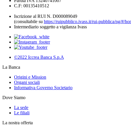
Partita IVA 15240741007
C.F: 00135410512
Iscrizione al RUI N. D000089049
(consultabile su
https://ruipubblico.ivass.it/rui-pubblica/ng/#/h
Intermediario soggetto a vigilanza Ivass
©2022 Iccrea Banca S.p.A
La Banca
Origini e Mission
Organi sociali
Informativa Governo Societario
Dove Siamo
La sede
Le filiali
La nostra offerta