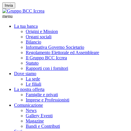
Invia
menu
La tua banca
Origini e Mission
Organi sociali
Bilancio
Informativa Governo Societario
Regolamento Elettorale ed Assembleare
Il Gruppo BCC Iccrea
Statuto
Rapporti con i fornitori
Dove siamo
La sede
Le filiali
La nostra offerta
Famiglie e privati
Imprese e Professionisti
Comunicazione
News
Gallery Eventi
Magazine
Bandi e Contributi