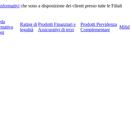
Informativi
che sono a disposizione dei clienti presso tutte le Filiali
eda
Rating di
Prodotti Finanziari e
Prodotti Previdenza
rmativa
Mifid
legalità
Assicurativi di terzi
Complementare
ni