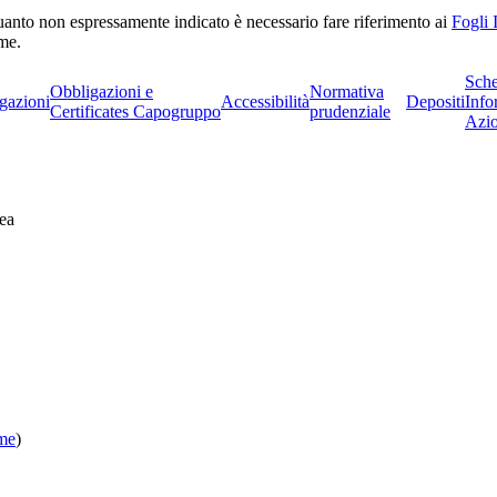
r quanto non espressamente indicato è necessario fare riferimento ai
Fogli 
rme.
Sch
Obbligazioni e
Normativa
gazioni
Accessibilità
Depositi
Info
Certificates Capogruppo
prudenziale
Azio
ea
ome
)