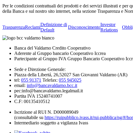
Per le condizioni contrattuali dei prodotti e dei servizi illustrati e pe
della Banca e sul nostro sito internet, nella sezione Trasparenza e No
Definizione di
Investor
Trasparenza
Reclami
Disconoscimento
Obbli
Default
Relations
Banca del Valdarno Credito Cooperativo
Aderente al Gruppo bancario Cooperativo Iccrea
Partecipante al Gruppo IVA Gruppo Bancario Cooperativo Iccr
Sede e Direzione Generale:
Piazza della Libertá, 26,52027 San Giovanni Valdarno (AR)
tel:
055 91371
Telefax:
055 945025
email:
info@bancavaldarno.bcc.it
pec:info@bancavaldarno.legalmail.it
Partita IVA 15240741007
C.F: 00135410512
Iscrizione al RUI N. D000089049
(consultabile su
https://ruipubblico.ivass.it/rui-pubblica/ng/#/h
Intermediario soggetto a vigilanza Ivass