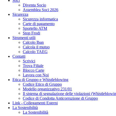
Soci
Diventa Socio
Assemblea Soci 2026
Sicurezza
Sicurezza informatica
Carte di pagamento
Sportello ATM
Stop Frodi
Strumenti utili
Calcolo Iban
Calcola il mutuo
Calcolo TAEG
Contatti
Scrivici
Trova Filiale
Blocco Carte
Lavora con Noi
Etica di Gruppo e Whistleblowing
Codice Etico di Gruppo
Modello organizzativo 231/01
Il sistema di segnalazione delle violazioni (Whistleblowi
Codice di Condotta Anticorruzione di Gruppo
Link - Collegamenti Esterni
La Sostenibilità
La Sostenibilità