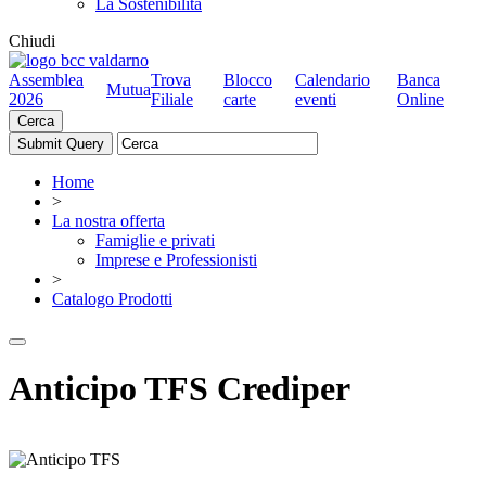
La Sostenibilità
Chiudi
Assemblea
Trova
Blocco
Calendario
Banca
Mutua
2026
Filiale
carte
eventi
Online
Cerca
Home
>
La nostra offerta
Famiglie e privati
Imprese e Professionisti
>
Catalogo Prodotti
Anticipo TFS Crediper