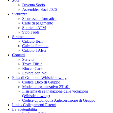
Soci
Diventa Socio
Assemblea Soci 2026
Sicurezza
Sicurezza informatica
Carte di pagamento
Sportello ATM
Stop Frodi
Strumenti utili
Calcolo Iban
Calcola il mutuo
Calcolo TAEG
Contatti
Scrivici
Trova Filiale
Blocco Carte
Lavora con Noi
Etica di Gruppo e Whistleblowing
Codice Etico di Gruppo
Modello organizzativo 231/01
Il sistema di segnalazione delle violazioni
(Whistleblowing)
Codice di Condotta Anticorruzione di Gruppo
Link - Collegamenti Esterni
La Sostenibilità