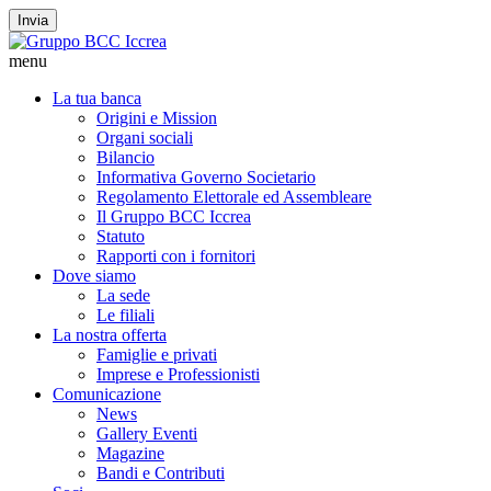
Invia
menu
La tua banca
Origini e Mission
Organi sociali
Bilancio
Informativa Governo Societario
Regolamento Elettorale ed Assembleare
Il Gruppo BCC Iccrea
Statuto
Rapporti con i fornitori
Dove siamo
La sede
Le filiali
La nostra offerta
Famiglie e privati
Imprese e Professionisti
Comunicazione
News
Gallery Eventi
Magazine
Bandi e Contributi