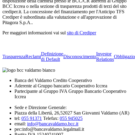
disposizione della clientela presso le BCC/CR aderenti al Gruppo
BCC Iccrea o nella sezione di trasparenza prodotti di terzi del sito
crediper.it. La concessione del finanziamento per l'Anticipo TFS
Crediper è subordinata alla valutazione e all'approvazione di
Pitagora S.p.A..
Per maggiori informazioni vai sul
sito di Crediper
Definizione
Investor
Trasparenza
Reclami
Disconoscimento
Obbligazio
di Default
Relations
Banca del Valdarno Credito Cooperativo
Aderente al Gruppo bancario Cooperativo Iccrea
Partecipante al Gruppo IVA Gruppo Bancario Cooperativo
Iccrea
Sede e Direzione Generale:
Piazza della Libertá, 26,52027 San Giovanni Valdarno (AR)
tel:
055 91371
Telefax:
055 945025
email:
info@bancavaldarno.bcc.it
pec:info@bancavaldarno.legalmail.it
Partita IVA 15240741007