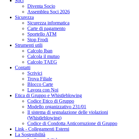
Soci
Diventa Socio
Assemblea Soci 2026
Sicurezza
Sicurezza informatica
Carte di pagamento
Sportello ATM
Stop Frodi
Strumenti utili
Calcolo Iban
Calcola il mutuo
Calcolo TAEG
Contatti
Scrivici
Trova Filiale
Blocco Carte
Lavora con Noi
Etica di Gruppo e Whistleblowing
Codice Etico di Gruppo
Modello organizzativo 231/01
Il sistema di segnalazione delle violazioni
(Whistleblowing)
Codice di Condotta Anticorruzione di Gruppo
Link - Collegamenti Esterni
La Sostenibilità