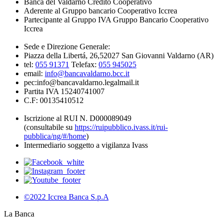
Banca del Valdarno Credito Cooperativo
Aderente al Gruppo bancario Cooperativo Iccrea
Partecipante al Gruppo IVA Gruppo Bancario Cooperativo
Iccrea
Sede e Direzione Generale:
Piazza della Libertá, 26,52027 San Giovanni Valdarno (AR)
tel:
055 91371
Telefax:
055 945025
email:
info@bancavaldarno.bcc.it
pec:info@bancavaldarno.legalmail.it
Partita IVA 15240741007
C.F: 00135410512
Iscrizione al RUI N. D000089049
(consultabile su
https://ruipubblico.ivass.it/rui-
pubblica/ng/#/home
)
Intermediario soggetto a vigilanza Ivass
©2022 Iccrea Banca S.p.A
La Banca