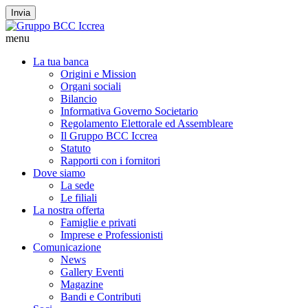
Invia
menu
La tua banca
Origini e Mission
Organi sociali
Bilancio
Informativa Governo Societario
Regolamento Elettorale ed Assembleare
Il Gruppo BCC Iccrea
Statuto
Rapporti con i fornitori
Dove siamo
La sede
Le filiali
La nostra offerta
Famiglie e privati
Imprese e Professionisti
Comunicazione
News
Gallery Eventi
Magazine
Bandi e Contributi