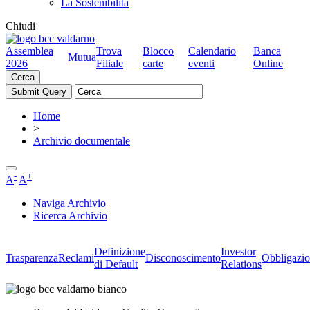
La Sostenibilità
Chiudi
Assemblea
Trova
Blocco
Calendario
Banca
Mutua
2026
Filiale
carte
eventi
Online
Cerca
Home
>
Archivio documentale
-
+
A
A
Naviga Archivio
Ricerca Archivio
Definizione
Investor
Trasparenza
Reclami
Disconoscimento
Obbligazio
di Default
Relations