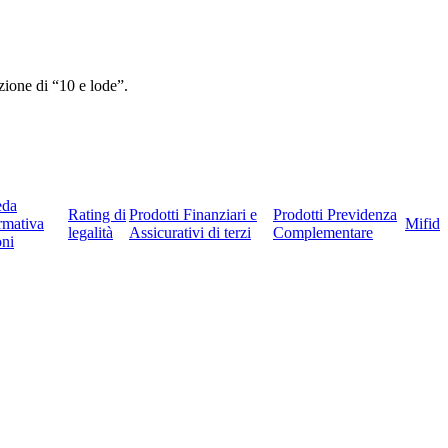
ione di “10 e lode”.
eda
Rating di
Prodotti Finanziari e
Prodotti Previdenza
rmativa
Mifid
legalità
Assicurativi di terzi
Complementare
ni