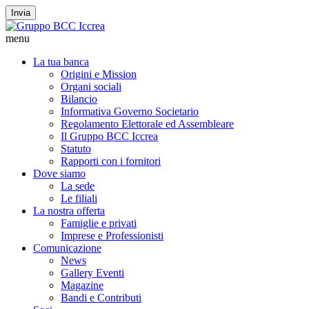
Invia
menu
La tua banca
Origini e Mission
Organi sociali
Bilancio
Informativa Governo Societario
Regolamento Elettorale ed Assembleare
Il Gruppo BCC Iccrea
Statuto
Rapporti con i fornitori
Dove siamo
La sede
Le filiali
La nostra offerta
Famiglie e privati
Imprese e Professionisti
Comunicazione
News
Gallery Eventi
Magazine
Bandi e Contributi