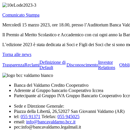
Comunicato Stampa
Mercoledì 15 marzo 2023, ore 18.00, presso l’Auditorium Banca Valda
Il Premio al Merito Scolastico e Accademico con cui ogni anno la Banc
L’edizione 2023 è stata dedicata ai Soci e Figli dei Soci che si sono m
Torna alle news
Definizione di
Investor
Trasparenza
Reclami
Disconoscimento
Obbli
Default
Relations
Banca del Valdarno Credito Cooperativo
Aderente al Gruppo bancario Cooperativo Iccrea
Partecipante al Gruppo IVA Gruppo Bancario Cooperativo Iccr
Sede e Direzione Generale:
Piazza della Libertá, 26,52027 San Giovanni Valdarno (AR)
tel:
055 91371
Telefax:
055 945025
email:
info@bancavaldarno.bcc.it
pec:info@bancavaldarno.legalmail.it