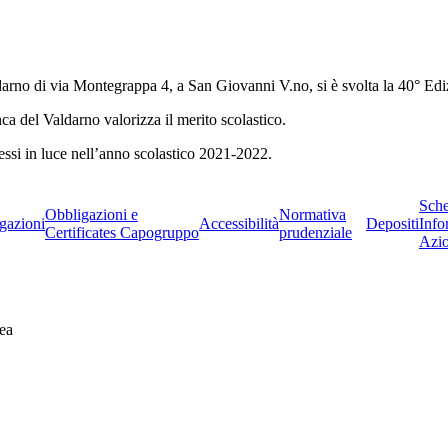
rno di via Montegrappa 4, a San Giovanni V.no, si è svolta la 40° Ediz
a del Valdarno valorizza il merito scolastico.
essi in luce nell’anno scolastico 2021-2022.
Sch
Obbligazioni e
Normativa
gazioni
Accessibilità
Depositi
Info
Certificates Capogruppo
prudenziale
Azio
ea