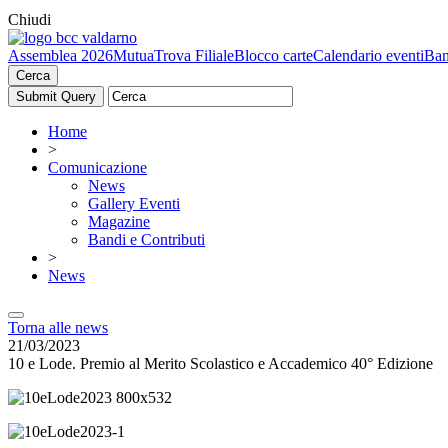
Chiudi
Assemblea 2026
Mutua
Trova Filiale
Blocco carte
Calendario eventi
Ban
Cerca
Home
>
Comunicazione
News
Gallery Eventi
Magazine
Bandi e Contributi
>
News
Torna alle news
21/03/2023
10 e Lode. Premio al Merito Scolastico e Accademico 40° Edizione