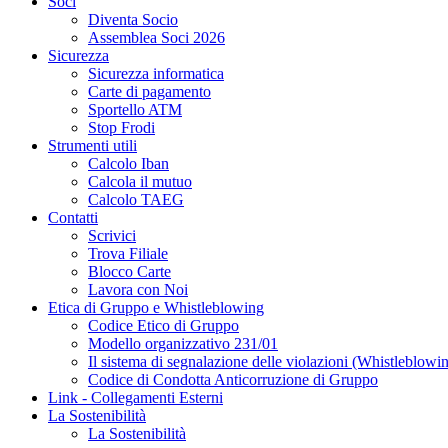
Soci
Diventa Socio
Assemblea Soci 2026
Sicurezza
Sicurezza informatica
Carte di pagamento
Sportello ATM
Stop Frodi
Strumenti utili
Calcolo Iban
Calcola il mutuo
Calcolo TAEG
Contatti
Scrivici
Trova Filiale
Blocco Carte
Lavora con Noi
Etica di Gruppo e Whistleblowing
Codice Etico di Gruppo
Modello organizzativo 231/01
Il sistema di segnalazione delle violazioni (Whistleblowi
Codice di Condotta Anticorruzione di Gruppo
Link - Collegamenti Esterni
La Sostenibilità
La Sostenibilità