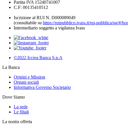
Partita IVA 15240741007
C.F: 00135410512
Iscrizione al RUI N. D000089049
(consultabile su
https://ruipubblico.ivass.it/rui-pubblica/ng/#/h
Intermediario soggetto a vigilanza Ivass
©2022 Iccrea Banca S.p.A
La Banca
Origini e Mission
Organi sociali
Informativa Governo Societario
Dove Siamo
La sede
Le filiali
La nostra offerta