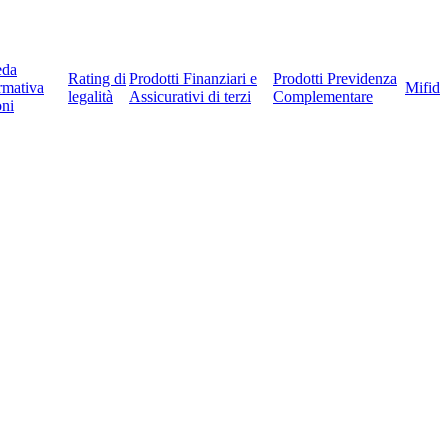
eda
Rating di
Prodotti Finanziari e
Prodotti Previdenza
rmativa
Mifid
legalità
Assicurativi di terzi
Complementare
ni