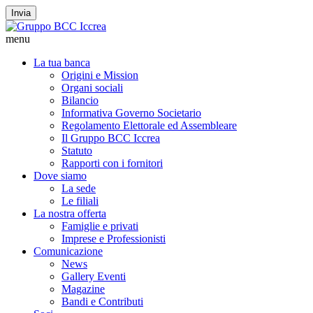
Invia
menu
La tua banca
Origini e Mission
Organi sociali
Bilancio
Informativa Governo Societario
Regolamento Elettorale ed Assembleare
Il Gruppo BCC Iccrea
Statuto
Rapporti con i fornitori
Dove siamo
La sede
Le filiali
La nostra offerta
Famiglie e privati
Imprese e Professionisti
Comunicazione
News
Gallery Eventi
Magazine
Bandi e Contributi