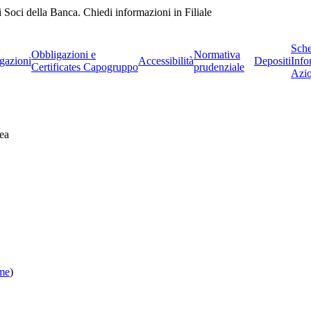
 Soci della Banca. Chiedi informazioni in Filiale
Sch
Obbligazioni e
Normativa
gazioni
Accessibilità
Depositi
Info
Certificates Capogruppo
prudenziale
Azio
ea
ome
)