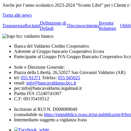
Anche per l’anno scolastico 2023-2024 “Sconto Libri” per i Clienti e i
Torna alle news
Definizione di
Investor
Trasparenza
Reclami
Disconoscimento
Obbli
Default
Relations
Banca del Valdarno Credito Cooperativo
Aderente al Gruppo bancario Cooperativo Iccrea
Partecipante al Gruppo IVA Gruppo Bancario Cooperativo Iccr
Sede e Direzione Generale:
Piazza della Libertá, 26,52027 San Giovanni Valdarno (AR)
tel:
055 91371
Telefax:
055 945025
email:
info@bancavaldarno.bcc.it
pec:info@bancavaldarno.legalmail.it
Partita IVA 15240741007
C.F: 00135410512
Iscrizione al RUI N. D000089049
(consultabile su
https://ruipubblico.ivass.it/rui-pubblica/ng/#/h
Intermediario soggetto a vigilanza Ivass