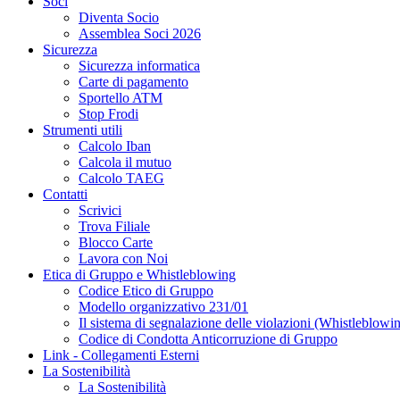
Soci
Diventa Socio
Assemblea Soci 2026
Sicurezza
Sicurezza informatica
Carte di pagamento
Sportello ATM
Stop Frodi
Strumenti utili
Calcolo Iban
Calcola il mutuo
Calcolo TAEG
Contatti
Scrivici
Trova Filiale
Blocco Carte
Lavora con Noi
Etica di Gruppo e Whistleblowing
Codice Etico di Gruppo
Modello organizzativo 231/01
Il sistema di segnalazione delle violazioni (Whistleblowi
Codice di Condotta Anticorruzione di Gruppo
Link - Collegamenti Esterni
La Sostenibilità
La Sostenibilità