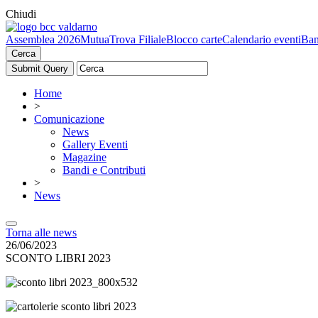
Chiudi
Assemblea 2026
Mutua
Trova Filiale
Blocco carte
Calendario eventi
Ban
Cerca
Home
>
Comunicazione
News
Gallery Eventi
Magazine
Bandi e Contributi
>
News
Torna alle news
26/06/2023
SCONTO LIBRI 2023