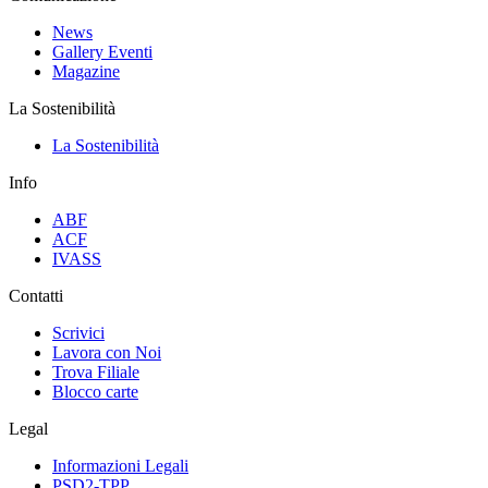
News
Gallery Eventi
Magazine
La Sostenibilità
La Sostenibilità
Info
ABF
ACF
IVASS
Contatti
Scrivici
Lavora con Noi
Trova Filiale
Blocco carte
Legal
Informazioni Legali
PSD2-TPP