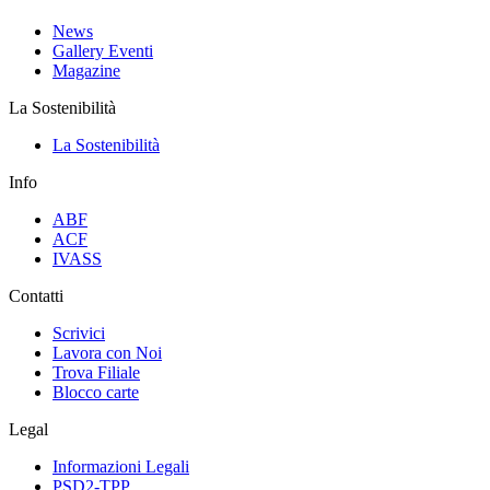
News
Gallery Eventi
Magazine
La Sostenibilità
La Sostenibilità
Info
ABF
ACF
IVASS
Contatti
Scrivici
Lavora con Noi
Trova Filiale
Blocco carte
Legal
Informazioni Legali
PSD2-TPP