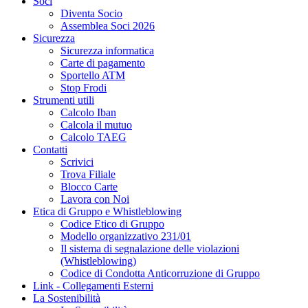
Soci
Diventa Socio
Assemblea Soci 2026
Sicurezza
Sicurezza informatica
Carte di pagamento
Sportello ATM
Stop Frodi
Strumenti utili
Calcolo Iban
Calcola il mutuo
Calcolo TAEG
Contatti
Scrivici
Trova Filiale
Blocco Carte
Lavora con Noi
Etica di Gruppo e Whistleblowing
Codice Etico di Gruppo
Modello organizzativo 231/01
Il sistema di segnalazione delle violazioni
(Whistleblowing)
Codice di Condotta Anticorruzione di Gruppo
Link - Collegamenti Esterni
La Sostenibilità