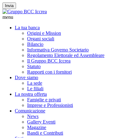
Invia
menu
La tua banca
Origini e Mission
Organi sociali
Bilancio
Informativa Governo Societario
Regolamento Elettorale ed Assembleare
Il Gruppo BCC Iccrea
Statuto
Rapporti con i fornitori
Dove siamo
La sede
Le filiali
La nostra offerta
Famiglie e privati
Imprese e Professionisti
Comunicazione
News
Gallery Eventi
Magazine
Bandi e Contributi