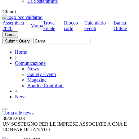
La Sostenibilità
Chiudi
Assemblea
Trova
Blocco
Calendario
Banca
Mutua
2026
Filiale
carte
eventi
Online
Cerca
Home
>
Comunicazione
News
Gallery Eventi
Magazine
Bandi e Contributi
>
News
Torna alle news
30/06/2023
UN SOSTEGNO PER LE IMPRESE ASSOCIATE A CNA E
CONFARTIGIANATO