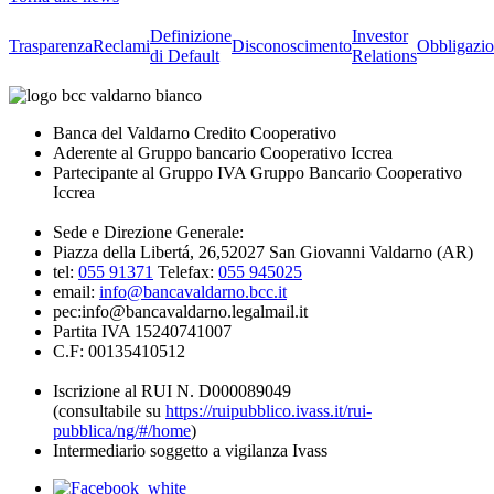
Definizione
Investor
Trasparenza
Reclami
Disconoscimento
Obbligazio
di Default
Relations
Banca del Valdarno Credito Cooperativo
Aderente al Gruppo bancario Cooperativo Iccrea
Partecipante al Gruppo IVA Gruppo Bancario Cooperativo
Iccrea
Sede e Direzione Generale:
Piazza della Libertá, 26,52027 San Giovanni Valdarno (AR)
tel:
055 91371
Telefax:
055 945025
email:
info@bancavaldarno.bcc.it
pec:info@bancavaldarno.legalmail.it
Partita IVA 15240741007
C.F: 00135410512
Iscrizione al RUI N. D000089049
(consultabile su
https://ruipubblico.ivass.it/rui-
pubblica/ng/#/home
)
Intermediario soggetto a vigilanza Ivass