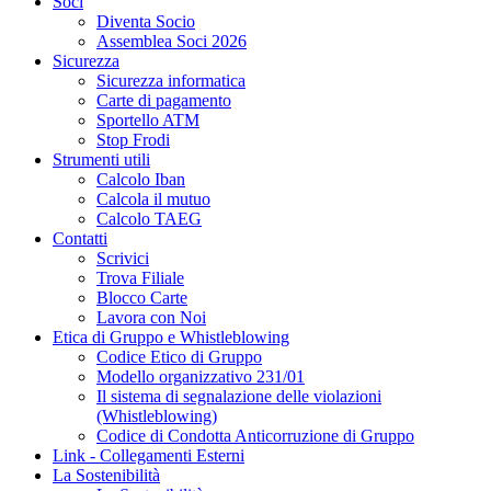
Soci
Diventa Socio
Assemblea Soci 2026
Sicurezza
Sicurezza informatica
Carte di pagamento
Sportello ATM
Stop Frodi
Strumenti utili
Calcolo Iban
Calcola il mutuo
Calcolo TAEG
Contatti
Scrivici
Trova Filiale
Blocco Carte
Lavora con Noi
Etica di Gruppo e Whistleblowing
Codice Etico di Gruppo
Modello organizzativo 231/01
Il sistema di segnalazione delle violazioni
(Whistleblowing)
Codice di Condotta Anticorruzione di Gruppo
Link - Collegamenti Esterni
La Sostenibilità