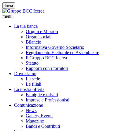
Invia
menu
La tua banca
Origini e Mission
Organi sociali
Bilancio
Informativa Governo Societario
Regolamento Elettorale ed Assembleare
Il Gruppo BCC Iccrea
Statuto
Rapporti con i fornitori
Dove siamo
La sede
Le filiali
La nostra offerta
Famiglie e privati
Imprese e Professionisti
Comunicazione
News
Gallery Eventi
Magazine
Bandi e Contributi