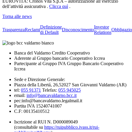
EUROVITA: Cronos Vita S.p.A – autorizzazione all’esercizio
dell’attività assicurativa .
Clicca quì
.
Torna alle news
Definizione
Investor
Trasparenza
Reclami
Disconoscimento
Obbligazio
di Default
Relations
Banca del Valdarno Credito Cooperativo
Aderente al Gruppo bancario Cooperativo Iccrea
Partecipante al Gruppo IVA Gruppo Bancario Cooperativo
Iccrea
Sede e Direzione Generale:
Piazza della Libertá, 26,52027 San Giovanni Valdarno (AR)
tel:
055 91371
Telefax:
055 945025
email:
info@bancavaldarno.bcc.it
pec:info@bancavaldarno.legalmail.it
Partita IVA 15240741007
C.F: 00135410512
Iscrizione al RUI N. D000089049
(consultabile su
https://ruipubblico.ivass.it/rui-