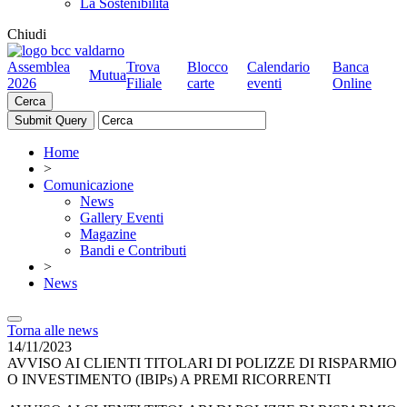
La Sostenibilità
Chiudi
Assemblea
Trova
Blocco
Calendario
Banca
Mutua
2026
Filiale
carte
eventi
Online
Cerca
Home
>
Comunicazione
News
Gallery Eventi
Magazine
Bandi e Contributi
>
News
Torna alle news
14/11/2023
AVVISO AI CLIENTI TITOLARI DI POLIZZE DI RISPARMIO
O INVESTIMENTO (IBIPs) A PREMI RICORRENTI