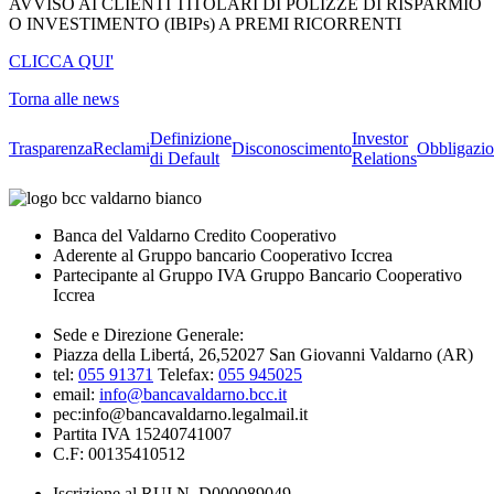
AVVISO AI CLIENTI TITOLARI DI POLIZZE DI RISPARMIO
O INVESTIMENTO (IBIPs) A PREMI RICORRENTI
CLICCA QUI'
Torna alle news
Definizione
Investor
Trasparenza
Reclami
Disconoscimento
Obbligazio
di Default
Relations
Banca del Valdarno Credito Cooperativo
Aderente al Gruppo bancario Cooperativo Iccrea
Partecipante al Gruppo IVA Gruppo Bancario Cooperativo
Iccrea
Sede e Direzione Generale:
Piazza della Libertá, 26,52027 San Giovanni Valdarno (AR)
tel:
055 91371
Telefax:
055 945025
email:
info@bancavaldarno.bcc.it
pec:info@bancavaldarno.legalmail.it
Partita IVA 15240741007
C.F: 00135410512
Iscrizione al RUI N. D000089049