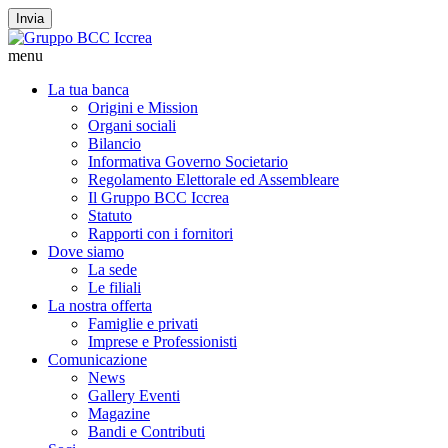
Invia
menu
La tua banca
Origini e Mission
Organi sociali
Bilancio
Informativa Governo Societario
Regolamento Elettorale ed Assembleare
Il Gruppo BCC Iccrea
Statuto
Rapporti con i fornitori
Dove siamo
La sede
Le filiali
La nostra offerta
Famiglie e privati
Imprese e Professionisti
Comunicazione
News
Gallery Eventi
Magazine
Bandi e Contributi