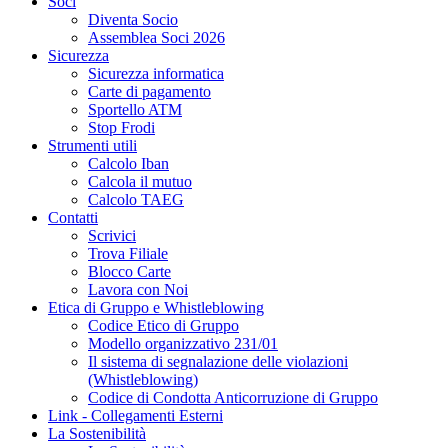
Soci
Diventa Socio
Assemblea Soci 2026
Sicurezza
Sicurezza informatica
Carte di pagamento
Sportello ATM
Stop Frodi
Strumenti utili
Calcolo Iban
Calcola il mutuo
Calcolo TAEG
Contatti
Scrivici
Trova Filiale
Blocco Carte
Lavora con Noi
Etica di Gruppo e Whistleblowing
Codice Etico di Gruppo
Modello organizzativo 231/01
Il sistema di segnalazione delle violazioni
(Whistleblowing)
Codice di Condotta Anticorruzione di Gruppo
Link - Collegamenti Esterni
La Sostenibilità