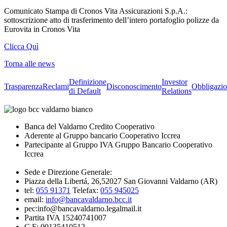
Comunicato Stampa di Cronos Vita Assicurazioni S.p.A.:
sottoscrizione atto di trasferimento dell’intero portafoglio polizze da
Eurovita in Cronos Vita
Clicca Quì
Torna alle news
Definizione
Investor
Trasparenza
Reclami
Disconoscimento
Obbligazio
di Default
Relations
Banca del Valdarno Credito Cooperativo
Aderente al Gruppo bancario Cooperativo Iccrea
Partecipante al Gruppo IVA Gruppo Bancario Cooperativo
Iccrea
Sede e Direzione Generale:
Piazza della Libertá, 26,52027 San Giovanni Valdarno (AR)
tel:
055 91371
Telefax:
055 945025
email:
info@bancavaldarno.bcc.it
pec:info@bancavaldarno.legalmail.it
Partita IVA 15240741007
C.F: 00135410512