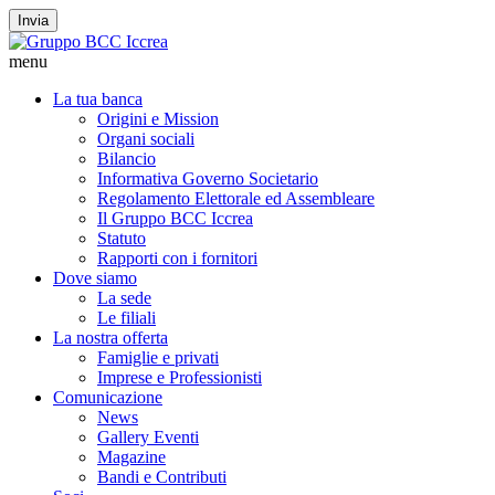
Invia
menu
La tua banca
Origini e Mission
Organi sociali
Bilancio
Informativa Governo Societario
Regolamento Elettorale ed Assembleare
Il Gruppo BCC Iccrea
Statuto
Rapporti con i fornitori
Dove siamo
La sede
Le filiali
La nostra offerta
Famiglie e privati
Imprese e Professionisti
Comunicazione
News
Gallery Eventi
Magazine
Bandi e Contributi