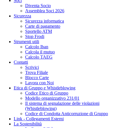
Soci
Diventa Socio
Assemblea Soci 2026
Sicurezza
Sicurezza informatica
Carte di pagamento
Sportello ATM
Stop Frodi
Strumenti utili
Calcolo Iban
Calcola il mutuo
Calcolo TAEG
Contatti
Scrivici
Trova Filiale
Blocco Carte
Lavora con Noi
Etica di Gruppo e Whistleblowing
Codice Etico di Gruppo
Modello organizzativo 231/01
Il sistema di segnalazione delle violazioni
(Whistleblowing)
Codice di Condotta Anticorruzione di Gruppo
Link - Collegamenti Esterni
La Sostenibilità