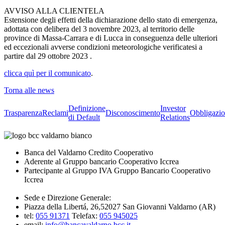
AVVISO ALLA CLIENTELA
Estensione degli effetti della dichiarazione dello stato di emergenza,
adottata con delibera del 3 novembre 2023, al territorio delle
province di Massa-Carrara e di Lucca in conseguenza delle ulteriori
ed eccezionali avverse condizioni meteorologiche verificatesi a
partire dal 29 ottobre 2023 .
clicca quì per il comunicato
.
Torna alle news
Definizione
Investor
Trasparenza
Reclami
Disconoscimento
Obbligazio
di Default
Relations
Banca del Valdarno Credito Cooperativo
Aderente al Gruppo bancario Cooperativo Iccrea
Partecipante al Gruppo IVA Gruppo Bancario Cooperativo
Iccrea
Sede e Direzione Generale:
Piazza della Libertá, 26,52027 San Giovanni Valdarno (AR)
tel:
055 91371
Telefax:
055 945025
email:
info@bancavaldarno.bcc.it