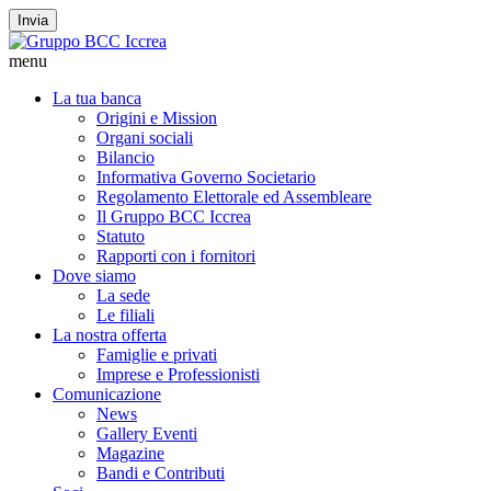
Invia
menu
La tua banca
Origini e Mission
Organi sociali
Bilancio
Informativa Governo Societario
Regolamento Elettorale ed Assembleare
Il Gruppo BCC Iccrea
Statuto
Rapporti con i fornitori
Dove siamo
La sede
Le filiali
La nostra offerta
Famiglie e privati
Imprese e Professionisti
Comunicazione
News
Gallery Eventi
Magazine
Bandi e Contributi