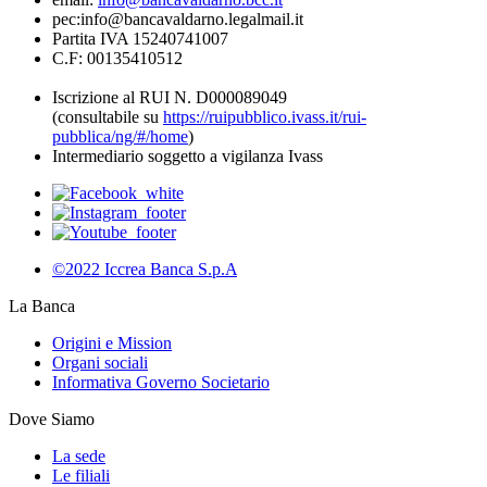
pec:info@bancavaldarno.legalmail.it
Partita IVA 15240741007
C.F: 00135410512
Iscrizione al RUI N. D000089049
(consultabile su
https://ruipubblico.ivass.it/rui-
pubblica/ng/#/home
)
Intermediario soggetto a vigilanza Ivass
©2022 Iccrea Banca S.p.A
La Banca
Origini e Mission
Organi sociali
Informativa Governo Societario
Dove Siamo
La sede
Le filiali