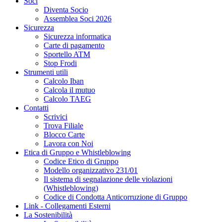
Soci
Diventa Socio
Assemblea Soci 2026
Sicurezza
Sicurezza informatica
Carte di pagamento
Sportello ATM
Stop Frodi
Strumenti utili
Calcolo Iban
Calcola il mutuo
Calcolo TAEG
Contatti
Scrivici
Trova Filiale
Blocco Carte
Lavora con Noi
Etica di Gruppo e Whistleblowing
Codice Etico di Gruppo
Modello organizzativo 231/01
Il sistema di segnalazione delle violazioni
(Whistleblowing)
Codice di Condotta Anticorruzione di Gruppo
Link - Collegamenti Esterni
La Sostenibilità