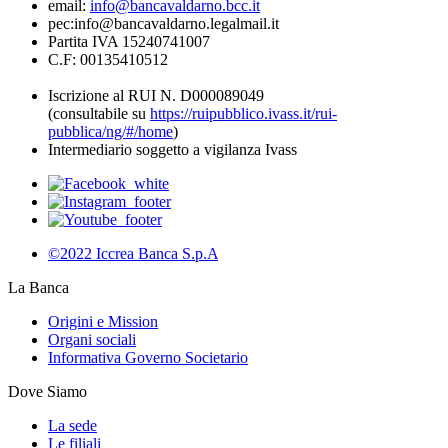
email:
info@bancavaldarno.bcc.it
pec:info@bancavaldarno.legalmail.it
Partita IVA 15240741007
C.F: 00135410512
Iscrizione al RUI N. D000089049
(consultabile su
https://ruipubblico.ivass.it/rui-
pubblica/ng/#/home
)
Intermediario soggetto a vigilanza Ivass
©2022 Iccrea Banca S.p.A
La Banca
Origini e Mission
Organi sociali
Informativa Governo Societario
Dove Siamo
La sede
Le filiali