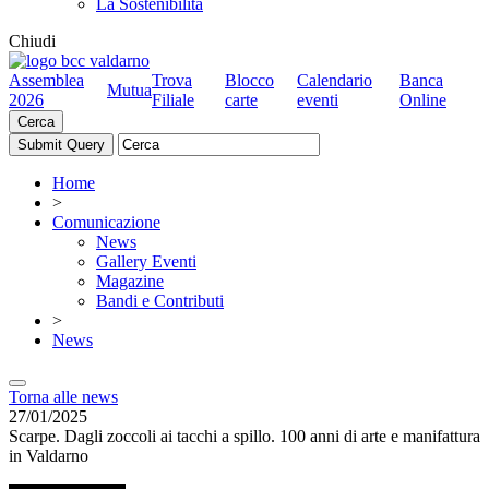
La Sostenibilità
Chiudi
Assemblea
Trova
Blocco
Calendario
Banca
Mutua
2026
Filiale
carte
eventi
Online
Cerca
Home
>
Comunicazione
News
Gallery Eventi
Magazine
Bandi e Contributi
>
News
Torna alle news
27/01/2025
Scarpe. Dagli zoccoli ai tacchi a spillo. 100 anni di arte e manifattura
in Valdarno