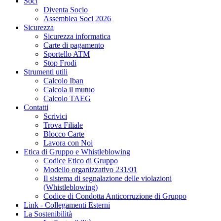
Soci
Diventa Socio
Assemblea Soci 2026
Sicurezza
Sicurezza informatica
Carte di pagamento
Sportello ATM
Stop Frodi
Strumenti utili
Calcolo Iban
Calcola il mutuo
Calcolo TAEG
Contatti
Scrivici
Trova Filiale
Blocco Carte
Lavora con Noi
Etica di Gruppo e Whistleblowing
Codice Etico di Gruppo
Modello organizzativo 231/01
Il sistema di segnalazione delle violazioni
(Whistleblowing)
Codice di Condotta Anticorruzione di Gruppo
Link - Collegamenti Esterni
La Sostenibilità