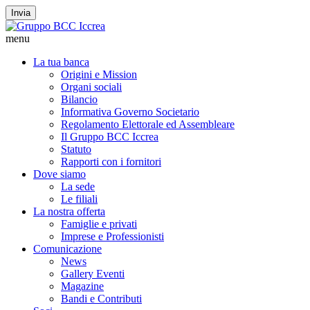
Invia
menu
La tua banca
Origini e Mission
Organi sociali
Bilancio
Informativa Governo Societario
Regolamento Elettorale ed Assembleare
Il Gruppo BCC Iccrea
Statuto
Rapporti con i fornitori
Dove siamo
La sede
Le filiali
La nostra offerta
Famiglie e privati
Imprese e Professionisti
Comunicazione
News
Gallery Eventi
Magazine
Bandi e Contributi