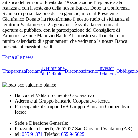
artistica del territorio. Ideata dall’Associazione Elephas è stata
realizzata con il sostegno della nostra Banca. Dopo la Conferenza
Stampa di presentazione del 16 gennaio, in cui il Presidente
Gianfranco Donato ha riconfermato il nostro ruolo di vicinanza al
territorio Valdarnese, il 25 gennaio si è svolta la cerimonia di
apertura al pubblico, con la partecipazione del Consigliere di
Amministrazione Maurizio Baldi. Alla mostra si affiancherà un
nutrito calendario di appuntamenti che vedranno la nostra Banca
presente ai massimi livelli.
Torna alle news
Definizione
Investor
Trasparenza
Reclami
Disconoscimento
Obbligazio
di Default
Relations
Banca del Valdarno Credito Cooperativo
Aderente al Gruppo bancario Cooperativo Iccrea
Partecipante al Gruppo IVA Gruppo Bancario Cooperativo
Iccrea
Sede e Direzione Generale:
Piazza della Libertá, 26,52027 San Giovanni Valdarno (AR)
tel:
055 91371
Telefax:
055 945025