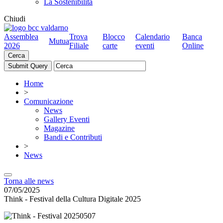
La Sostenibilità
Chiudi
Assemblea
Trova
Blocco
Calendario
Banca
Mutua
2026
Filiale
carte
eventi
Online
Cerca
Home
>
Comunicazione
News
Gallery Eventi
Magazine
Bandi e Contributi
>
News
Torna alle news
07/05/2025
Think - Festival della Cultura Digitale 2025