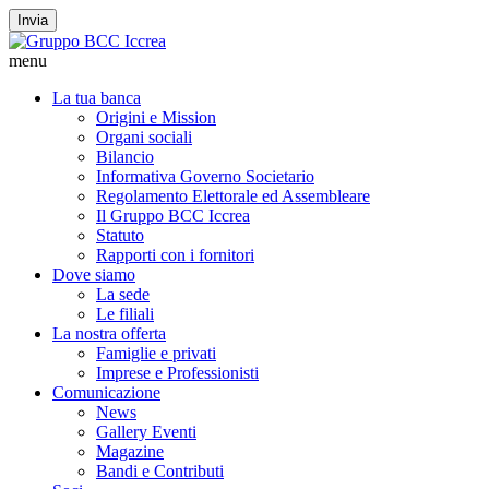
Invia
menu
La tua banca
Origini e Mission
Organi sociali
Bilancio
Informativa Governo Societario
Regolamento Elettorale ed Assembleare
Il Gruppo BCC Iccrea
Statuto
Rapporti con i fornitori
Dove siamo
La sede
Le filiali
La nostra offerta
Famiglie e privati
Imprese e Professionisti
Comunicazione
News
Gallery Eventi
Magazine
Bandi e Contributi