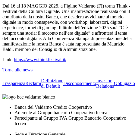
Dal 16 al 18 MAGGIO 2025, a Figline Valdarno (FI) torna Think -
Festival della Cultura Digitale. Una manifestazione realizzata con il
contributo della nostra Banca, che desidera avvicinare al mondo
digitale in modo consapevole, con workshop, laboratori, digital
experience, tornei di gaming. Il titolo dell’edizione 2025 sarà “C’è
sempre una storia: il racconto nell’era digitale” e affronterà il tema
del racconto digitale. Alla Conferenza Stampa di presentazione della
manifestazione la nostra Banca è stata rappresentata da Maurizio
Baldi, membro del Consiglio di Amministrazione.
Link:
https://www.thinkfestival.it/
Torna alle news
Definizione
Investor
Trasparenza
Reclami
Disconoscimento
Obbligazio
di Default
Relations
Banca del Valdarno Credito Cooperativo
Aderente al Gruppo bancario Cooperativo Iccrea
Partecipante al Gruppo IVA Gruppo Bancario Cooperativo
Iccrea
Sede e Direzione Generale: