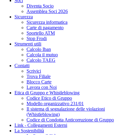
Soci
Diventa Socio
Assemblea Soci 2026
Sicurezza
Sicurezza informatica
Carte di pagamento
Sportello ATM
Stop Frodi
Strumenti utili
Calcolo Iban
Calcola il mutuo
Calcolo TAEG
Contatti
Scrivici
Trova Filiale
Blocco Carte
Lavora con Noi
Etica di Gruppo e Whistleblowing
Codice Etico di Gruppo
Modello organizzativo 231/01
Il sistema di segnalazione delle violazioni
(Whistleblowing)
Codice di Condotta Anticorruzione di Gruppo
Link - Collegamenti Esterni
La Sostenibilità