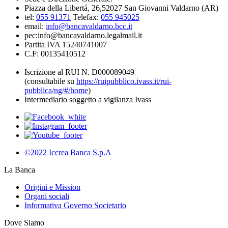
Piazza della Libertá, 26,52027 San Giovanni Valdarno (AR)
tel:
055 91371
Telefax:
055 945025
email:
info@bancavaldarno.bcc.it
pec:info@bancavaldarno.legalmail.it
Partita IVA 15240741007
C.F: 00135410512
Iscrizione al RUI N. D000089049
(consultabile su
https://ruipubblico.ivass.it/rui-
pubblica/ng/#/home
)
Intermediario soggetto a vigilanza Ivass
©2022 Iccrea Banca S.p.A
La Banca
Origini e Mission
Organi sociali
Informativa Governo Societario
Dove Siamo