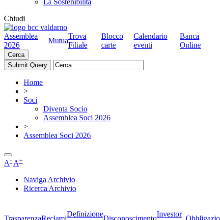
La Sostenibilità
Chiudi
Assemblea
Trova
Blocco
Calendario
Banca
Mutua
2026
Filiale
carte
eventi
Online
Cerca
Home
>
Soci
Diventa Socio
Assemblea Soci 2026
>
Assemblea Soci 2026
-
+
A
A
Naviga Archivio
Ricerca Archivio
Definizione
Investor
Trasparenza
Reclami
Disconoscimento
Obbligazio