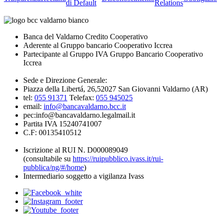
di Default
Relations
Banca del Valdarno Credito Cooperativo
Aderente al Gruppo bancario Cooperativo Iccrea
Partecipante al Gruppo IVA Gruppo Bancario Cooperativo
Iccrea
Sede e Direzione Generale:
Piazza della Libertá, 26,52027 San Giovanni Valdarno (AR)
tel:
055 91371
Telefax:
055 945025
email:
info@bancavaldarno.bcc.it
pec:info@bancavaldarno.legalmail.it
Partita IVA 15240741007
C.F: 00135410512
Iscrizione al RUI N. D000089049
(consultabile su
https://ruipubblico.ivass.it/rui-
pubblica/ng/#/home
)
Intermediario soggetto a vigilanza Ivass