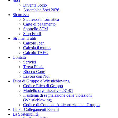
Soci
Diventa Socio
Assemblea Soci 2026
Sicurezza
Sicurezza informatica
Carte di pagamento
Sportello ATM
Stop Frodi
Strumenti utili
Calcolo Iban
Calcola il mutuo
Calcolo TAEG
Contatti
Scrivici
Trova Filiale
Blocco Carte
Lavora con Noi
Etica di Gruppo e Whistleblowing
Codice Etico di Gruppo
Modello organizzativo 231/01
Il sistema di segnalazione delle violazioni
(Whistleblowing)
Codice di Condotta Anticorruzione di Gruppo
Link - Collegamenti Esterni
La Sostenibilità