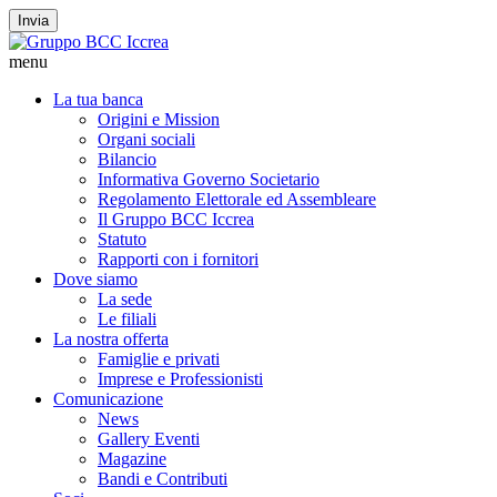
Invia
menu
La tua banca
Origini e Mission
Organi sociali
Bilancio
Informativa Governo Societario
Regolamento Elettorale ed Assembleare
Il Gruppo BCC Iccrea
Statuto
Rapporti con i fornitori
Dove siamo
La sede
Le filiali
La nostra offerta
Famiglie e privati
Imprese e Professionisti
Comunicazione
News
Gallery Eventi
Magazine
Bandi e Contributi