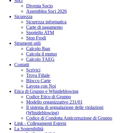
Soci
Diventa Socio
Assemblea Soci 2026
Sicurezza
Sicurezza informatica
Carte di pagamento
Sportello ATM
Stop Frodi
Strumenti utili
Calcolo Iban
Calcola il mutuo
Calcolo TAEG
Contatti
Scrivici
Trova Filiale
Blocco Carte
Lavora con Noi
Etica di Gruppo e Whistleblowing
Codice Etico di Gruppo
Modello organizzativo 231/01
Il sistema di segnalazione delle violazioni
(Whistleblowing)
Codice di Condotta Anticorruzione di Gruppo
Link - Collegamenti Esterni
La Sostenibilità