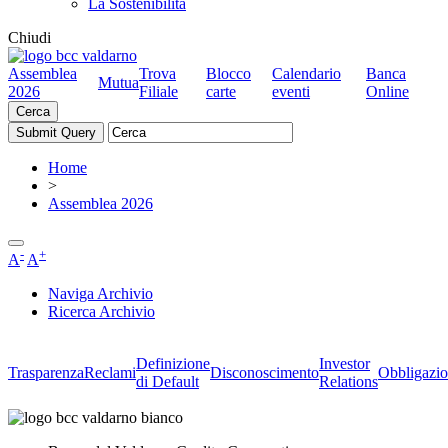
La Sostenibilità
Chiudi
Assemblea
Trova
Blocco
Calendario
Banca
Mutua
2026
Filiale
carte
eventi
Online
Cerca
Home
>
Assemblea 2026
-
+
A
A
Naviga Archivio
Ricerca Archivio
Definizione
Investor
Trasparenza
Reclami
Disconoscimento
Obbligazio
di Default
Relations