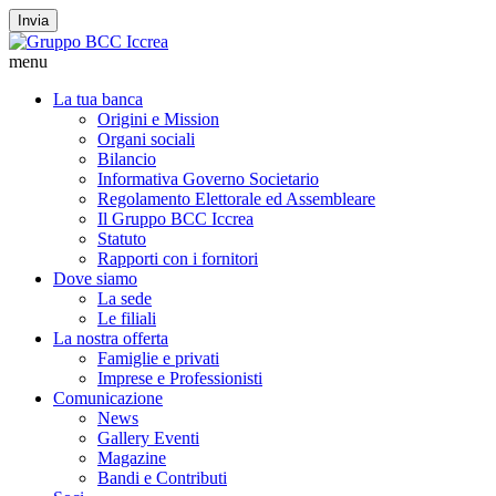
Invia
menu
La tua banca
Origini e Mission
Organi sociali
Bilancio
Informativa Governo Societario
Regolamento Elettorale ed Assembleare
Il Gruppo BCC Iccrea
Statuto
Rapporti con i fornitori
Dove siamo
La sede
Le filiali
La nostra offerta
Famiglie e privati
Imprese e Professionisti
Comunicazione
News
Gallery Eventi
Magazine
Bandi e Contributi