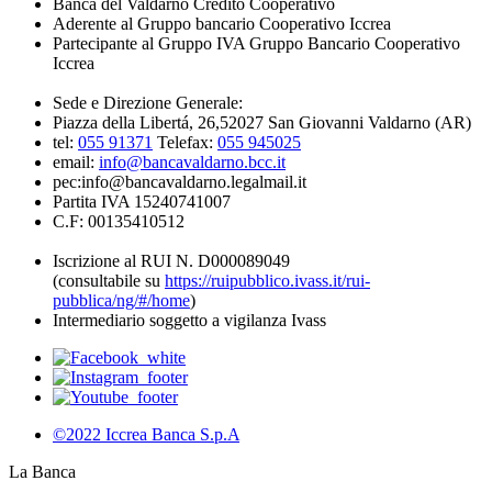
Banca del Valdarno Credito Cooperativo
Aderente al Gruppo bancario Cooperativo Iccrea
Partecipante al Gruppo IVA Gruppo Bancario Cooperativo
Iccrea
Sede e Direzione Generale:
Piazza della Libertá, 26,52027 San Giovanni Valdarno (AR)
tel:
055 91371
Telefax:
055 945025
email:
info@bancavaldarno.bcc.it
pec:info@bancavaldarno.legalmail.it
Partita IVA 15240741007
C.F: 00135410512
Iscrizione al RUI N. D000089049
(consultabile su
https://ruipubblico.ivass.it/rui-
pubblica/ng/#/home
)
Intermediario soggetto a vigilanza Ivass
©2022 Iccrea Banca S.p.A
La Banca