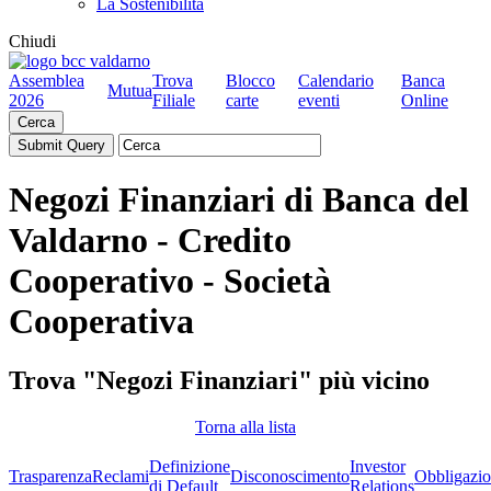
La Sostenibilità
Chiudi
Assemblea
Trova
Blocco
Calendario
Banca
Mutua
2026
Filiale
carte
eventi
Online
Cerca
Negozi Finanziari di Banca del
Valdarno - Credito
Cooperativo - Società
Cooperativa
Trova "Negozi Finanziari" più vicino
Torna alla lista
Definizione
Investor
Trasparenza
Reclami
Disconoscimento
Obbligazio
di Default
Relations