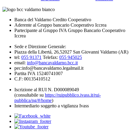
Banca del Valdarno Credito Cooperativo
Aderente al Gruppo bancario Cooperativo Iccrea
Partecipante al Gruppo IVA Gruppo Bancario Cooperativo
Iccrea
Sede e Direzione Generale:
Piazza della Libertá, 26,52027 San Giovanni Valdarno (AR)
tel:
055 91371
Telefax:
055 945025
email:
info@bancavaldarno.bcc.it
pec:info@bancavaldarno.legalmail.it
Partita IVA 15240741007
C.F: 00135410512
Iscrizione al RUI N. D000089049
(consultabile su
https://ruipubblico.ivass.it/rui-
pubblica/ng/#/home
)
Intermediario soggetto a vigilanza Ivass