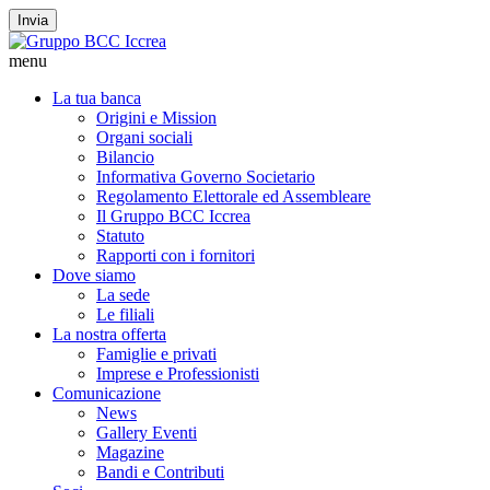
Invia
menu
La tua banca
Origini e Mission
Organi sociali
Bilancio
Informativa Governo Societario
Regolamento Elettorale ed Assembleare
Il Gruppo BCC Iccrea
Statuto
Rapporti con i fornitori
Dove siamo
La sede
Le filiali
La nostra offerta
Famiglie e privati
Imprese e Professionisti
Comunicazione
News
Gallery Eventi
Magazine
Bandi e Contributi