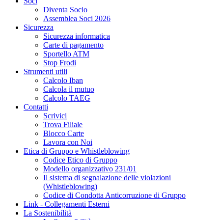
Soci
Diventa Socio
Assemblea Soci 2026
Sicurezza
Sicurezza informatica
Carte di pagamento
Sportello ATM
Stop Frodi
Strumenti utili
Calcolo Iban
Calcola il mutuo
Calcolo TAEG
Contatti
Scrivici
Trova Filiale
Blocco Carte
Lavora con Noi
Etica di Gruppo e Whistleblowing
Codice Etico di Gruppo
Modello organizzativo 231/01
Il sistema di segnalazione delle violazioni
(Whistleblowing)
Codice di Condotta Anticorruzione di Gruppo
Link - Collegamenti Esterni
La Sostenibilità