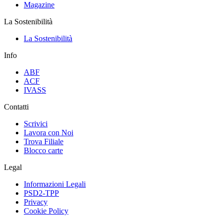
Magazine
La Sostenibilità
La Sostenibilità
Info
ABF
ACF
IVASS
Contatti
Scrivici
Lavora con Noi
Trova Filiale
Blocco carte
Legal
Informazioni Legali
PSD2-TPP
Privacy
Cookie Policy